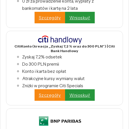
0 zł za prowadzenie konta, wypłaty z
bankomatów i kartę na 2 lata
Szczegóły
Wnioskuj!
CitiKonto (kreacja „Zyskaj 7,2 % oraz do 300 PLN”) | Citi
Bank Handlowy
Zyskaj 7,2% odsetek
Do 300 PLN premii
Konto i karta bez opłat
Atrakcyjne kursy wymiany walut
Zniżki w programie Citi Specials
Szczegóły
Wnioskuj!