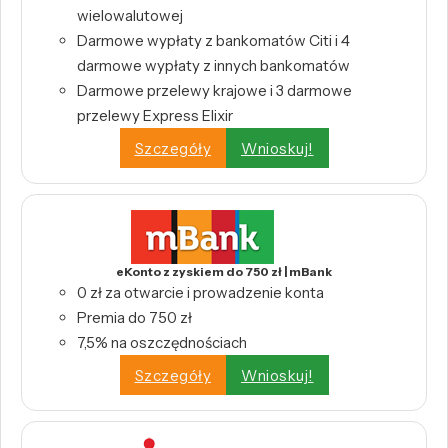
wielowalutowej
Darmowe wypłaty z bankomatów Citi i 4
darmowe wypłaty z innych bankomatów
Darmowe przelewy krajowe i 3 darmowe
przelewy Express Elixir
Szczegóły
Wnioskuj!
eKonto z zyskiem do 750 zł | mBank
0 zł za otwarcie i prowadzenie konta
Premia do 750 zł
7,5% na oszczędnościach
Szczegóły
Wnioskuj!