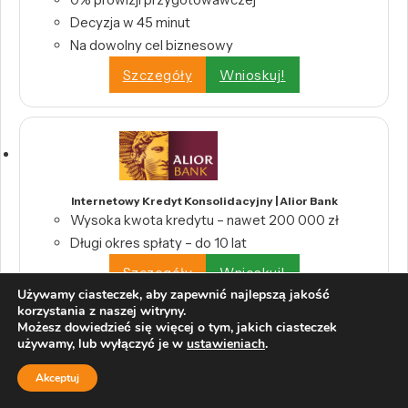
Decyzja w 45 minut
Na dowolny cel biznesowy
Szczegóły
Wnioskuj!
Internetowy Kredyt Konsolidacyjny | Alior Bank
Wysoka kwota kredytu – nawet 200 000 zł
Długi okres spłaty – do 10 lat
Szczegóły
Wnioskuj!
Używamy ciasteczek, aby zapewnić najlepszą jakość
korzystania z naszej witryny.
Możesz dowiedzieć się więcej o tym, jakich ciasteczek
używamy, lub wyłączyć je w
ustawieniach
.
Akceptuj
Pożyczka konsolidacyjna | PKO Bank Polski S.A.