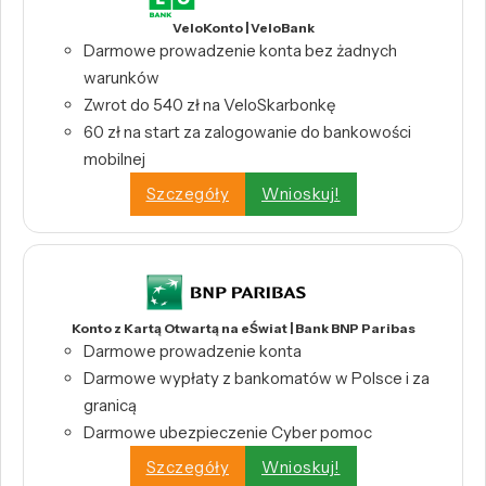
VeloKonto | VeloBank
Darmowe prowadzenie konta bez żadnych
warunków
Zwrot do 540 zł na VeloSkarbonkę
60 zł na start za zalogowanie do bankowości
mobilnej
Szczegóły
Wnioskuj!
Konto z Kartą Otwartą na eŚwiat | Bank BNP Paribas
Darmowe prowadzenie konta
Darmowe wypłaty z bankomatów w Polsce i za
granicą
Darmowe ubezpieczenie Cyber pomoc
Szczegóły
Wnioskuj!