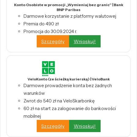
Konto Osobiste w promocji „Wymieniaj bez granic” | Bank
BNP Paribas
Darmowe korzystanie z platformy walutowej
Premia do 490 zł
Promocja do 30.09.2024 r.
Szczegóły
Wnioskuj!
VeloKonto (ze ścieżką kurierską) | VeloBank
Darmowe prowadzenie konta bez żadnych
warunków
Zwrot do 540 zł na VeloSkarbonkę
60 zł na start za zalogowanie do bankowości
mobilnej
Szczegóły
Wnioskuj!