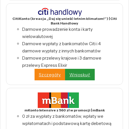
CitiKonto (kreacja „Daj się unieść letnim klimatom!”) | Citi
Bank Handlowy
Darmowe prowadzenie konta i karty
wielowalutowej
Darmowe wypłaty z bankomatów Citi i 4
darmowe wypłaty z innych bankomatów
Darmowe przelewy krajowe i 3 darmowe
przelewy Express Elixir
Szczegóły
Wnioskuj!
mKonto Intensive z 560 zł w promocji | mBank
0 zł za wypłaty z bankomatów, wpłaty we
wpłatomatach i podstawową kartę debetową