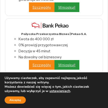
Szczegóły
Wnioskuj!
Pożyczka Przekorzystna Biznes | Pekao S.A.
Kwota do 400 000 zł
0% prowizji przygotowawczej
Decyzja w 45 minut
Na dowolny cel biznesowy
Szczegóły
Wnioskuj!
Używamy ciasteczek, aby zapewnić najlepszą jakość
korzystania z naszej witryny.
Możesz dowiedzieć się więcej o tym, jakich ciasteczek
używamy, lub wyłączyć je w
ustawieniach
.
Kredyt konsolidacyjny | Bank BNP Paribas
Akceptuj
Jedna rata zamiast wielu