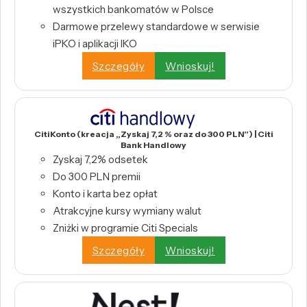
wszystkich bankomatów w Polsce
Darmowe przelewy standardowe w serwisie
iPKO i aplikacji IKO
Szczegóły
Wnioskuj!
CitiKonto (kreacja „Zyskaj 7,2 % oraz do 300 PLN”) | Citi
Bank Handlowy
Zyskaj 7,2% odsetek
Do 300 PLN premii
Konto i karta bez opłat
Atrakcyjne kursy wymiany walut
Zniżki w programie Citi Specials
Szczegóły
Wnioskuj!