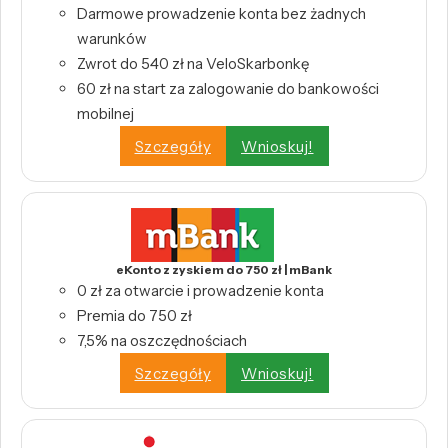
Darmowe prowadzenie konta bez żadnych
warunków
Zwrot do 540 zł na VeloSkarbonkę
60 zł na start za zalogowanie do bankowości
mobilnej
Szczegóły
Wnioskuj!
eKonto z zyskiem do 750 zł | mBank
0 zł za otwarcie i prowadzenie konta
Premia do 750 zł
7,5% na oszczędnościach
Szczegóły
Wnioskuj!