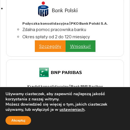
Pożyczka konsolidacyjna | PKO Bank Polski S.A.
Zdalna pomoc pracownika banku
Okres spłaty od 2 do 120 miesięcy
Szczegóły
Wnioskuj!
Kredyt konsolidacyjny | Bank BNP Paribas
Jedna rata zamiast wielu
Używamy ciasteczek, aby zapewnić najlepszą jakość
korzystania z naszej witryny.
Kwota od 1000 zł do 230 000 zł
Możesz dowiedzieć się więcej o tym, jakich ciasteczek
0% prowizji
używamy, lub wyłączyć je w
ustawieniach
.
Szczegóły
Wnioskuj!
Akceptuj