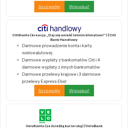
Szczegóły
Wnioskuj!
CitiKonto (kreacja „Daj się unieść letnim klimatom!”) | Citi
Bank Handlowy
Darmowe prowadzenie konta i karty
wielowalutowej
Darmowe wypłaty z bankomatów Citi i 4
darmowe wypłaty z innych bankomatów
Darmowe przelewy krajowe i 3 darmowe
przelewy Express Elixir
Szczegóły
Wnioskuj!
VeloKonto (ze ścieżką kurierską) | VeloBank