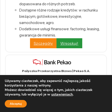
dopasowana do różnych potrzeb.
Dostępne różne rodzaje kredytów: w rachunku
bieżącym, gotówkowe, inwestycyjne,
samochodowe, agro.
Dodatkowe usługi finansowe: factoring, leasing,
gwarancja de minimis.
Szczegóły
Wnioskuj!
Pożyczka Przekorzystna Biznes | Pekao S.A.
Kwota do 400 000 zł
Używamy ciasteczek, aby zapewnić najlepszą jakość
0% prowizji przygotowawczej
korzystania z naszej witryny.
Decyzja w 45 minut
Możesz dowiedzieć się więcej o tym, jakich ciasteczek
używamy, lub wyłączyć je w
ustawieniach
.
Na dowolny cel biznesowy
Szczegóły
Wnioskuj!
Akceptuj