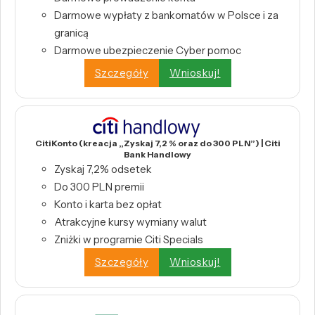
Darmowe wypłaty z bankomatów w Polsce i za
granicą
Darmowe ubezpieczenie Cyber pomoc
Szczegóły
Wnioskuj!
CitiKonto (kreacja „Zyskaj 7,2 % oraz do 300 PLN”) | Citi
Bank Handlowy
Zyskaj 7,2% odsetek
Do 300 PLN premii
Konto i karta bez opłat
Atrakcyjne kursy wymiany walut
Zniżki w programie Citi Specials
Szczegóły
Wnioskuj!