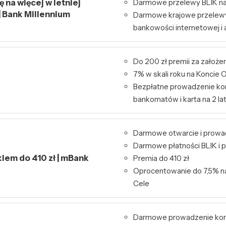
 na więcej w letniej
Darmowe przelewy BLIK na
| Bank Millennium
Darmowe krajowe przelew
bankowości internetowej i a
Do 200 zł premii za założe
7% w skali roku na Konci
Bezpłatne prowadzenie kon
bankomatów i karta na 2 la
Darmowe otwarcie i prowa
Darmowe płatności BLIK i p
kiem do 410 zł | mBank
Premia do 410 zł
Oprocentowanie do 7,5% n
Cele
Darmowe prowadzenie kont