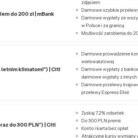
zdjęciem
Darmowe szybkie przelewy 
kiem do 200 zł | mBank
Darmowe wypłaty ze wszy
w Polsce i za granicą
Możliwość zarobienia do 20
Darmowe prowadzenie kont
wielowalutowej
letnim klimatom!”) | Citi
Darmowe wypłaty z bankom
darmowe wypłaty z innyc
Darmowe przelewy krajowe
przelewy Express Elixir
Zyskaj 7,2% odsetek
Do 300 PLN premii
raz do 300 PLN”) | Citi
Konto i karta bez opłat
Atrakcyjne kursy wymiany 