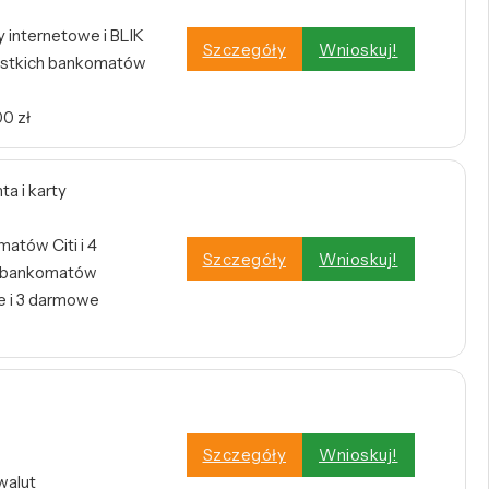
internetowe i BLIK
Szczegóły
Wnioskuj!
stkich bankomatów
0 zł
a i karty
atów Citi i 4
Szczegóły
Wnioskuj!
h bankomatów
 i 3 darmowe
Szczegóły
Wnioskuj!
walut