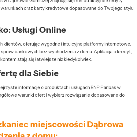
 w Dąbrowie Górniczej znajdują się m.in. atrakcyjne kredyty
ch warunkach oraz karty kredytowe dopasowane do Twojego stylu
o: Usługi Online
 klientów, oferując wygodne i intuicyjne platformy internetowe.
e spraw bankowych bez wychodzenia z domu. Aplikacja o kredyt,
kontem stają się łatwiejsze niż kiedykolwiek.
ertę dla Siebie
ejrzyste informacje o produktach i usługach BNP Paribas w
egółowe warunki ofert i wybierz rozwiązanie dopasowane do
ieszkaniec miejscowości Dąbrowa
dzenia z domu: