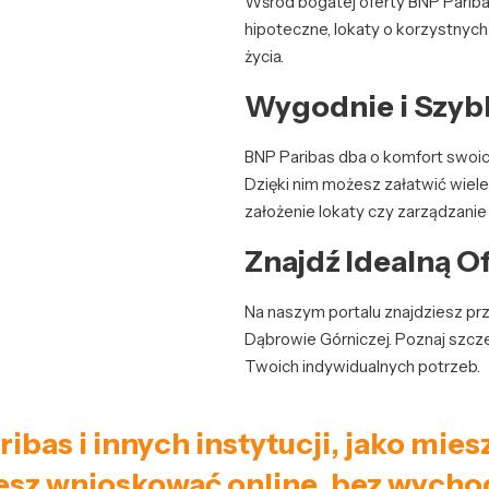
Wśród bogatej oferty BNP Paribas
hipoteczne, lokaty o korzystny
życia.
Wygodnie i Szybk
BNP Paribas dba o komfort swoich
Dzięki nim możesz załatwić wiel
założenie lokaty czy zarządzanie 
Znajdź Idealną Of
Na naszym portalu znajdziesz prz
Dąbrowie Górniczej. Poznaj szcz
Twoich indywidualnych potrzeb.
ribas i innych instytucji, jako m
sz wnioskować online, bez wycho