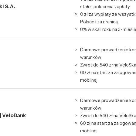
i S.A.
stałe i polecenia zapłaty
0 zł za wypłaty ze wszys
Polsce i za granicą
8% w skali roku na 3-miesię
Darmowe prowadzenie kon
warunków
Zwrot do 540 zł na VeloSk
60 zł na start za zalogowa
mobilnej
Darmowe prowadzenie kon
warunków
 | VeloBank
Zwrot do 540 zł na VeloSk
60 zł na start za zalogowa
mobilnej