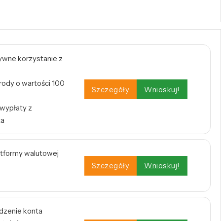
tywne korzystanie z
rody o wartości 100
Szczegóły
Wnioskuj!
 wypłaty z
ta
atformy walutowej
Szczegóły
Wnioskuj!
dzenie konta