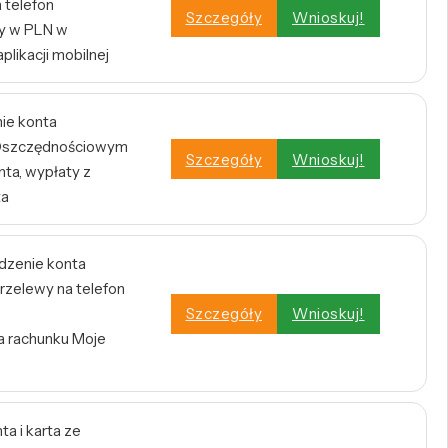
 telefon
Szczegóły
Wnioskuj!
y w PLN w
plikacji mobilnej
nie konta
e Oszczędnościowym
Szczegóły
Wnioskuj!
ta, wypłaty z
ta
dzenie konta
rzelewy na telefon
Szczegóły
Wnioskuj!
a rachunku Moje
a i karta ze