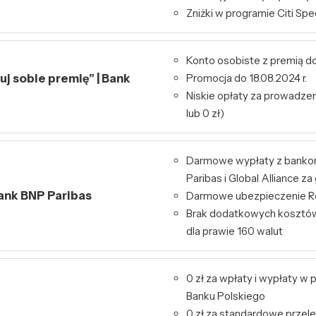
Zniżki w programie Citi Spe
Konto osobiste z premią do
j sobie premię” | Bank
Promocja do 18.08.2024 r.
Niskie opłaty za prowadzeni
lub 0 zł)
Darmowe wypłaty z bank
Paribas i Global Alliance za
Bank BNP Paribas
Darmowe ubezpieczenie Re
Brak dodatkowych kosztó
dla prawie 160 walut
0 zł za wpłaty i wypłaty 
Banku Polskiego
0 zł za standardowe przele