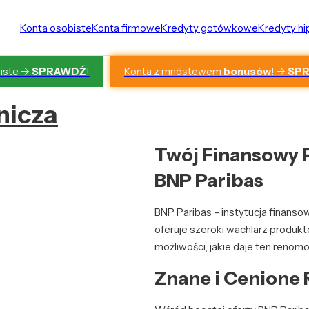
Konta osobiste
Konta firmowe
Kredyty gotówkowe
Kredyty h
Konta z mnóstewem
bonusów
! ->
SP
iste ->
SPRAWDŹ
!
nicza
Twój Finansowy P
BNP Paribas
BNP Paribas – instytucja finans
oferuje szeroki wachlarz produkt
możliwości, jakie daje ten reno
Znane i Cenione