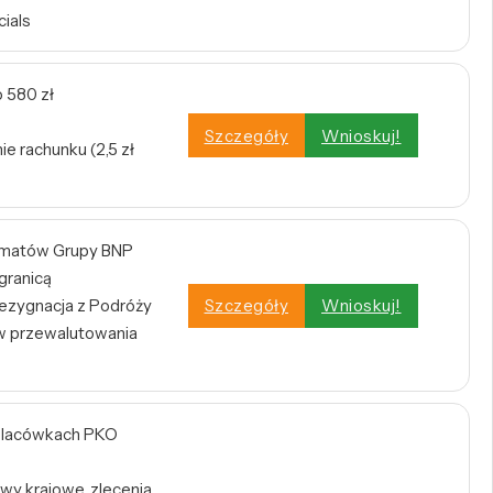
cials
 580 zł
Szczegóły
Wnioskuj!
e rachunku (2,5 zł
omatów Grupy BNP
 granicą
zygnacja z Podróży
Szczegóły
Wnioskuj!
w przewalutowania
w placówkach PKO
wy krajowe, zlecenia