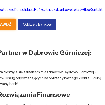
ipoteczne
Konsolidacja
Pożyczki pozabankowe
Lokaty
Blog
Kontakt
RAWDŹ
Oddziały
banków
artner w Dąbrowie Górniczej:
owa ciesząca się zaufaniem mieszkańców Dąbrowy Górniczej –
ów i usług odpowiadających na potrzeby każdego klienta. Odkryj
mowany bank!
 Rozwiązania Finansowe