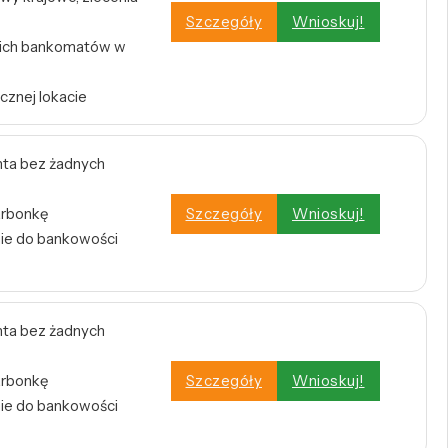
Szczegóły
Wnioskuj!
tkich bankomatów w
cznej lokacie
ta bez żadnych
arbonkę
Szczegóły
Wnioskuj!
nie do bankowości
ta bez żadnych
arbonkę
Szczegóły
Wnioskuj!
nie do bankowości