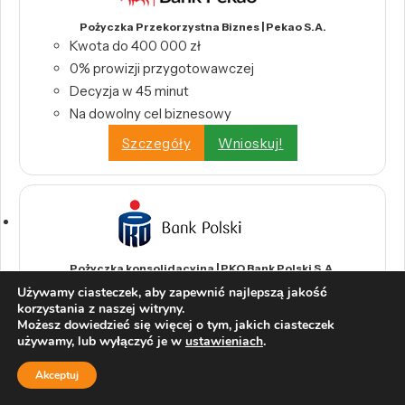
Pożyczka Przekorzystna Biznes | Pekao S.A.
Kwota do 400 000 zł
0% prowizji przygotowawczej
Decyzja w 45 minut
Na dowolny cel biznesowy
Szczegóły
Wnioskuj!
Pożyczka konsolidacyjna | PKO Bank Polski S.A.
Zdalna pomoc pracownika banku
Używamy ciasteczek, aby zapewnić najlepszą jakość
korzystania z naszej witryny.
Okres spłaty od 2 do 120 miesięcy
Możesz dowiedzieć się więcej o tym, jakich ciasteczek
Szczegóły
Wnioskuj!
używamy, lub wyłączyć je w
ustawieniach
.
Akceptuj