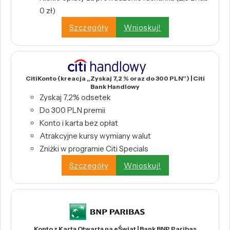
0 zł)
Szczegóły
Wnioskuj!
CitiKonto (kreacja „Zyskaj 7,2 % oraz do 300 PLN”) | Citi
Bank Handlowy
Zyskaj 7,2% odsetek
Do 300 PLN premii
Konto i karta bez opłat
Atrakcyjne kursy wymiany walut
Zniżki w programie Citi Specials
Szczegóły
Wnioskuj!
Konto z Kartą Otwartą na eŚwiat | Bank BNP Paribas