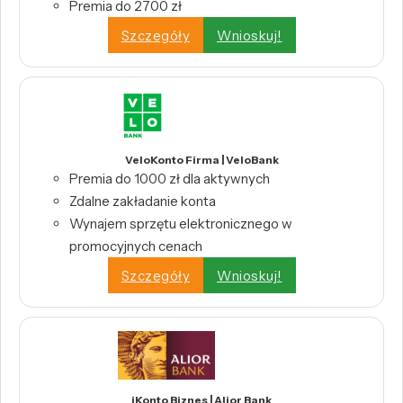
Premia do 2700 zł
Szczegóły
Wnioskuj!
VeloKonto Firma | VeloBank
Premia do 1000 zł dla aktywnych
Zdalne zakładanie konta
Wynajem sprzętu elektronicznego w
promocyjnych cenach
Szczegóły
Wnioskuj!
iKonto Biznes | Alior Bank