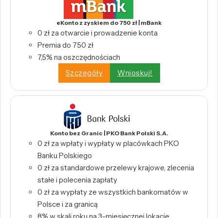
eKonto z zyskiem do 750 zł | mBank
0 zł za otwarcie i prowadzenie konta
Premia do 750 zł
7,5% na oszczędnościach
Szczegóły
Wnioskuj!
Konto bez Granic | PKO Bank Polski S.A.
0 zł za wpłaty i wypłaty w placówkach PKO
Banku Polskiego
0 zł za standardowe przelewy krajowe, zlecenia
stałe i polecenia zapłaty
0 zł za wypłaty ze wszystkich bankomatów w
Polsce i za granicą
8% w skali roku na 3-miesięcznej lokacie