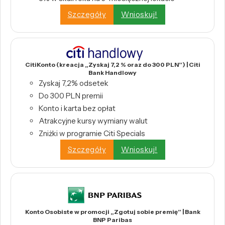
Szczegóły
Wnioskuj!
CitiKonto (kreacja „Zyskaj 7,2 % oraz do 300 PLN”) | Citi
Bank Handlowy
Zyskaj 7,2% odsetek
Do 300 PLN premii
Konto i karta bez opłat
Atrakcyjne kursy wymiany walut
Zniżki w programie Citi Specials
Szczegóły
Wnioskuj!
Konto Osobiste w promocji „Zgotuj sobie premię” | Bank
BNP Paribas