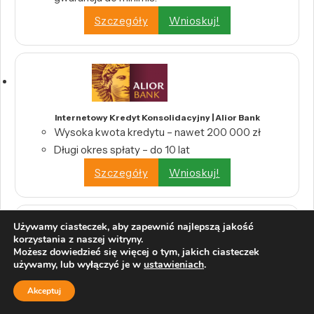
Szczegóły
Wnioskuj!
Internetowy Kredyt Konsolidacyjny | Alior Bank
Wysoka kwota kredytu – nawet 200 000 zł
Długi okres spłaty – do 10 lat
Szczegóły
Wnioskuj!
Używamy ciasteczek, aby zapewnić najlepszą jakość
korzystania z naszej witryny.
Możesz dowiedzieć się więcej o tym, jakich ciasteczek
używamy, lub wyłączyć je w
ustawieniach
.
Kredyt konsolidacyjny | Bank BNP Paribas
Jedna rata zamiast wielu
Akceptuj
Kwota od 1000 zł do 230 000 zł