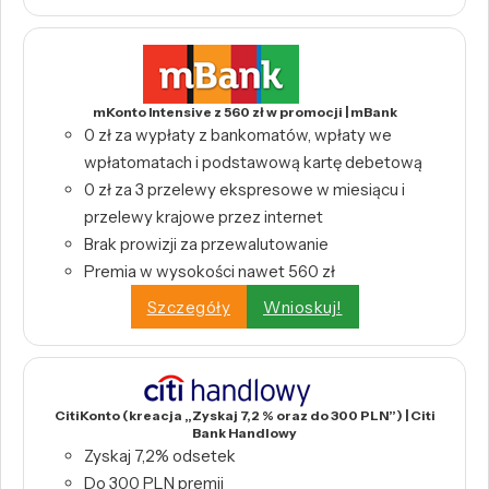
mKonto Intensive z 560 zł w promocji | mBank
0 zł za wypłaty z bankomatów, wpłaty we
wpłatomatach i podstawową kartę debetową
0 zł za 3 przelewy ekspresowe w miesiącu i
przelewy krajowe przez internet
Brak prowizji za przewalutowanie
Premia w wysokości nawet 560 zł
Szczegóły
Wnioskuj!
CitiKonto (kreacja „Zyskaj 7,2 % oraz do 300 PLN”) | Citi
Bank Handlowy
Zyskaj 7,2% odsetek
Do 300 PLN premii