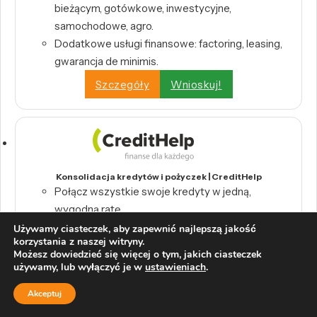
bieżącym, gotówkowe, inwestycyjne,
samochodowe, agro.
Dodatkowe usługi finansowe: factoring, leasing,
gwarancja de minimis.
Szczegóły
Wnioskuj!
Konsolidacja kredytów i pożyczek | CreditHelp
Połącz wszystkie swoje kredyty w jedną,
wygodną ratę.
Odbierz swoje pieniądze z tytułu nadpłat
Używamy ciasteczek, aby zapewnić najlepszą jakość
korzystania z naszej witryny.
bankowych.
Możesz dowiedzieć się więcej o tym, jakich ciasteczek
Wystarczy raport BIK, by skorzystać z
używamy, lub wyłączyć je w
ustawieniach
.
konsolidacji.
Akceptuj
Szczegóły
Wnioskuj!