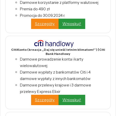
Darmowe korzystanie z platformy walutowej
Premia do 490 zł
Promocja do 30.09.2024 r.
Szczegóły
Wnioskuj!
CitiKonto (kreacja „Daj się unieść letnim klimatom!”) | Citi
Bank Handlowy
Darmowe prowadzenie konta i karty
wielowalutowej
Darmowe wypłaty z bankomatów Citi i 4
darmowe wypłaty z innych bankomatów
Darmowe przelewy krajowe i 3 darmowe
przelewy Express Elixir
Szczegóły
Wnioskuj!