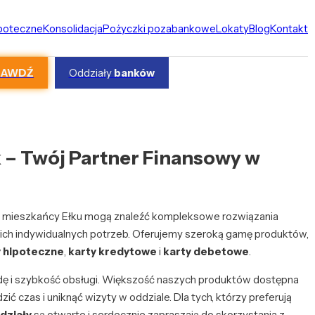
ipoteczne
Konsolidacja
Pożyczki pozabankowe
Lokaty
Blog
Kontakt
RAWDŹ
Oddziały
banków
k – Twój Partner Finansowy w
ie mieszkańcy Ełku mogą znaleźć kompleksowe rozwiązania
ch indywidualnych potrzeb. Oferujemy szeroką gamę produktów,
 hipoteczne
,
karty kredytowe
i
karty debetowe
.
ę i szybkość obsługi. Większość naszych produktów dostępna
ić czas i uniknąć wizyty w oddziale. Dla tych, którzy preferują
działy
są otwarte i serdecznie zapraszają do skorzystania z