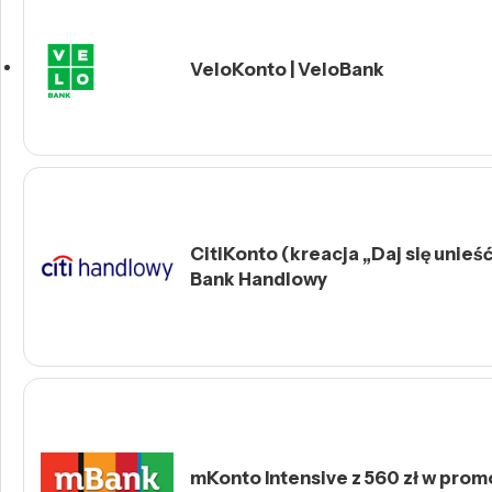
VeloKonto | VeloBank
CitiKonto (kreacja „Daj się unieść 
Bank Handlowy
mKonto Intensive z 560 zł w prom