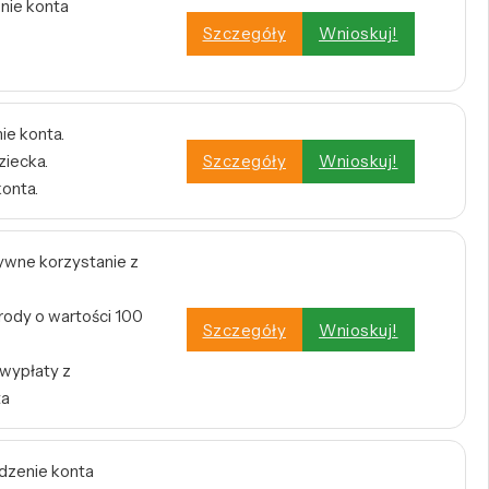
enie konta
Szczegóły
Wnioskuj!
ie konta.
ziecka.
Szczegóły
Wnioskuj!
konta.
tywne korzystanie z
rody o wartości 100
Szczegóły
Wnioskuj!
 wypłaty z
ta
dzenie konta