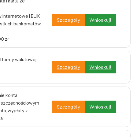
a i karta ze
internetowe i BLIK
Szczegóły
Wnioskuj!
stkich bankomatów
0 zł
atformy walutowej
Szczegóły
Wnioskuj!
nie konta
e Oszczędnościowym
Szczegóły
Wnioskuj!
ta, wypłaty z
ta