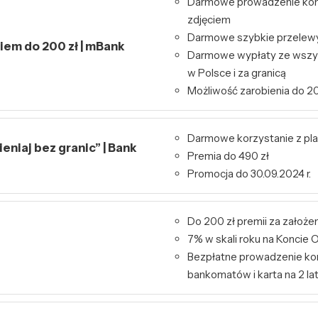
Darmowe prowadzenie kont
zdjęciem
Darmowe szybkie przelewy 
kiem do 200 zł | mBank
Darmowe wypłaty ze wszy
w Polsce i za granicą
Możliwość zarobienia do 20
Darmowe korzystanie z pl
niaj bez granic” | Bank
Premia do 490 zł
Promocja do 30.09.2024 r.
Do 200 zł premii za założe
7% w skali roku na Konci
Bezpłatne prowadzenie kon
bankomatów i karta na 2 la