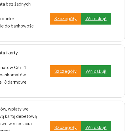
ta bez żadnych
arbonkę
Szczegóły
Wnioskuj!
nie do bankowości
a i karty
atów Citi i 4
Szczegóły
Wnioskuj!
h bankomatów
 i 3 darmowe
tów, wpłaty we
wą kartę debetową
owe w miesiącu i
Szczegóły
Wnioskuj!
ernet