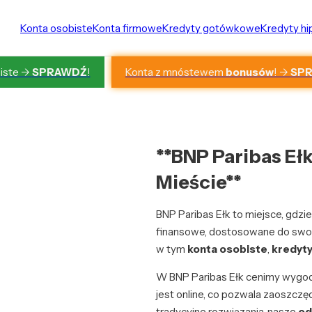
Konta osobiste
Konta firmowe
Kredyty gotówkowe
Kredyty h
Konta z mnóstewem
bonusów
! ->
SP
iste ->
SPRAWDŹ
!
**BNP Paribas Eł
Mieście**
BNP Paribas Ełk to miejsce, gdz
finansowe, dostosowane do swoi
w tym
konta osobiste
,
kredyty
W BNP Paribas Ełk cenimy wygod
jest online, co pozwala zaoszczędz
tradycyjne rozwiązania, nasze
od