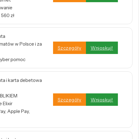
owanie
 560 zł
nta
atów w Polsce i za
Szczegóły
Wnioskuj!
Cyber pomoc
a i karta debetowa
 BLIKIEM
Szczegóły
Wnioskuj!
Elixir
ay, Apple Pay,