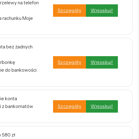
rzelewy na telefon
Szczegóły
Wnioskuj!
a rachunku Moje
ta bez żadnych
arbonkę
Szczegóły
Wnioskuj!
nie do bankowości
ie konta
i z bankomatów
Szczegóły
Wnioskuj!
 580 zł