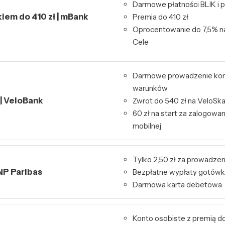
Darmowe płatności BLIK i p
kiem do 410 zł | mBank
Premia do 410 zł
Oprocentowanie do 7,5% n
Cele
Darmowe prowadzenie kon
warunków
 | VeloBank
Zwrot do 540 zł na VeloSk
60 zł na start za zalogowa
mobilnej
Tylko 2,50 zł za prowadzen
NP Paribas
Bezpłatne wypłaty gotówk
Darmowa karta debetowa
Konto osobiste z premią do