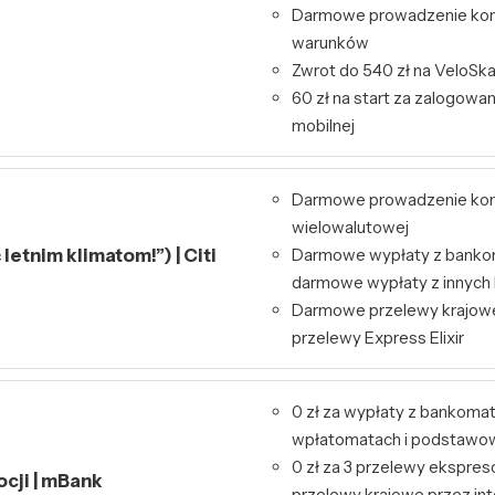
Darmowe prowadzenie kon
warunków
Zwrot do 540 zł na VeloSk
60 zł na start za zalogowa
mobilnej
Darmowe prowadzenie kont
wielowalutowej
letnim klimatom!”) | Citi
Darmowe wypłaty z bankom
darmowe wypłaty z innyc
Darmowe przelewy krajowe
przelewy Express Elixir
0 zł za wypłaty z bankoma
wpłatomatach i podstawo
0 zł za 3 przelewy ekspres
ocji | mBank
przelewy krajowe przez int