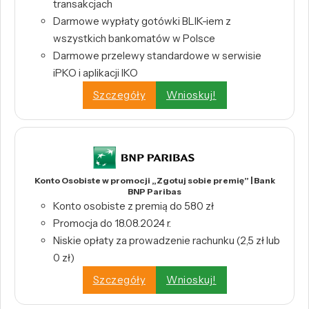
transakcjach
Darmowe wypłaty gotówki BLIK-iem z
wszystkich bankomatów w Polsce
Darmowe przelewy standardowe w serwisie
iPKO i aplikacji IKO
Szczegóły
Wnioskuj!
Konto Osobiste w promocji „Zgotuj sobie premię” | Bank
BNP Paribas
Konto osobiste z premią do 580 zł
Promocja do 18.08.2024 r.
Niskie opłaty za prowadzenie rachunku (2,5 zł lub
0 zł)
Szczegóły
Wnioskuj!