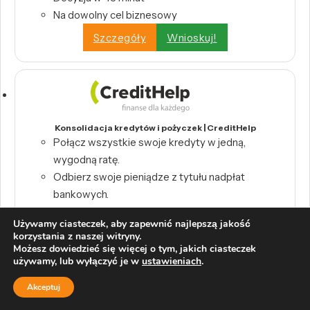
Na dowolny cel biznesowy
Szczegóły
Wnioskuj!
Konsolidacja kredytów i pożyczek | CreditHelp
Połącz wszystkie swoje kredyty w jedną,
wygodną ratę.
Odbierz swoje pieniądze z tytułu nadpłat
bankowych.
Wystarczy raport BIK, by skorzystać z
Używamy ciasteczek, aby zapewnić najlepszą jakość
konsolidacji.
korzystania z naszej witryny.
Możesz dowiedzieć się więcej o tym, jakich ciasteczek
Szczegóły
Wnioskuj!
używamy, lub wyłączyć je w
ustawieniach
.
Akceptuj