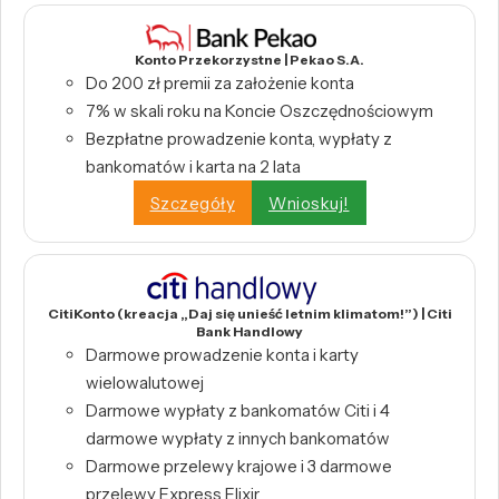
Konto Przekorzystne | Pekao S.A.
Do 200 zł premii za założenie konta
7% w skali roku na Koncie Oszczędnościowym
Bezpłatne prowadzenie konta, wypłaty z
bankomatów i karta na 2 lata
Szczegóły
Wnioskuj!
CitiKonto (kreacja „Daj się unieść letnim klimatom!”) | Citi
Bank Handlowy
Darmowe prowadzenie konta i karty
wielowalutowej
Darmowe wypłaty z bankomatów Citi i 4
darmowe wypłaty z innych bankomatów
Darmowe przelewy krajowe i 3 darmowe
przelewy Express Elixir