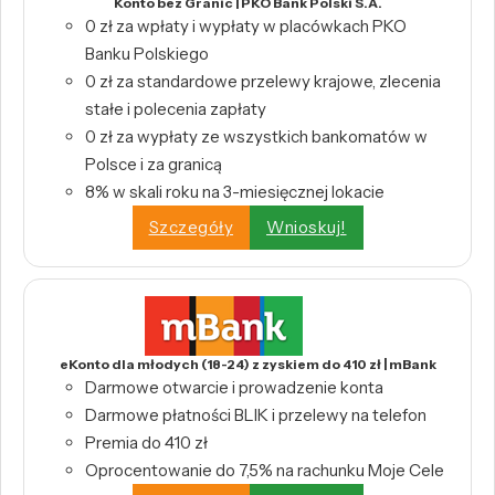
Konto bez Granic | PKO Bank Polski S.A.
0 zł za wpłaty i wypłaty w placówkach PKO
Banku Polskiego
0 zł za standardowe przelewy krajowe, zlecenia
stałe i polecenia zapłaty
0 zł za wypłaty ze wszystkich bankomatów w
Polsce i za granicą
8% w skali roku na 3-miesięcznej lokacie
Szczegóły
Wnioskuj!
eKonto dla młodych (18-24) z zyskiem do 410 zł | mBank
Darmowe otwarcie i prowadzenie konta
Darmowe płatności BLIK i przelewy na telefon
Premia do 410 zł
Oprocentowanie do 7,5% na rachunku Moje Cele