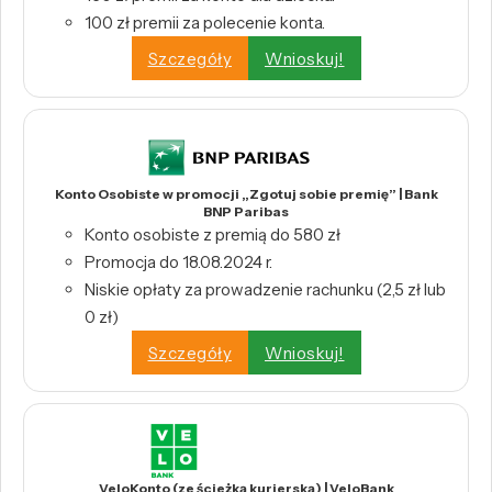
100 zł premii za polecenie konta.
Szczegóły
Wnioskuj!
Konto Osobiste w promocji „Zgotuj sobie premię” | Bank
BNP Paribas
Konto osobiste z premią do 580 zł
Promocja do 18.08.2024 r.
Niskie opłaty za prowadzenie rachunku (2,5 zł lub
0 zł)
Szczegóły
Wnioskuj!
VeloKonto (ze ścieżką kurierską) | VeloBank