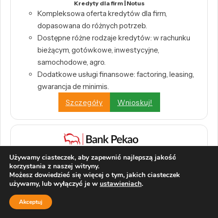
Kredyty dla firm | Notus
Kompleksowa oferta kredytów dla firm,
dopasowana do różnych potrzeb.
Dostępne różne rodzaje kredytów: w rachunku
bieżącym, gotówkowe, inwestycyjne,
samochodowe, agro.
Dodatkowe usługi finansowe: factoring, leasing,
gwarancja de minimis.
Szczegóły
Wnioskuj!
Pożyczka Przekorzystna Biznes | Pekao S.A.
Używamy ciasteczek, aby zapewnić najlepszą jakość
korzystania z naszej witryny.
Kwota do 400 000 zł
Możesz dowiedzieć się więcej o tym, jakich ciasteczek
0% prowizji przygotowawczej
używamy, lub wyłączyć je w
ustawieniach
.
Decyzja w 45 minut
Akceptuj
Na dowolny cel biznesowy