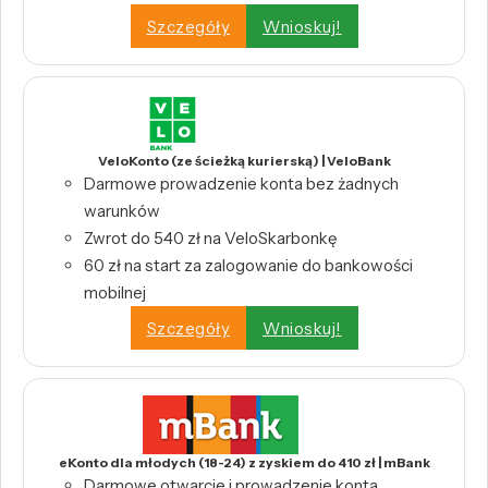
Szczegóły
Wnioskuj!
VeloKonto (ze ścieżką kurierską) | VeloBank
Darmowe prowadzenie konta bez żadnych
warunków
Zwrot do 540 zł na VeloSkarbonkę
60 zł na start za zalogowanie do bankowości
mobilnej
Szczegóły
Wnioskuj!
eKonto dla młodych (18-24) z zyskiem do 410 zł | mBank
Darmowe otwarcie i prowadzenie konta