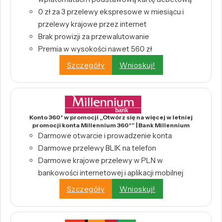
0 zł za 3 przelewy ekspresowe w miesiącu i
przelewy krajowe przez internet
Brak prowizji za przewalutowanie
Premia w wysokości nawet 560 zł
Szczegóły
Wnioskuj!
Konto 360° w promocji „Otwórz się na więcej w letniej
promocji konta Millennium 360°” | Bank Millennium
Darmowe otwarcie i prowadzenie konta
Darmowe przelewy BLIK na telefon
Darmowe krajowe przelewy w PLN w
bankowości internetowej i aplikacji mobilnej
Szczegóły
Wnioskuj!