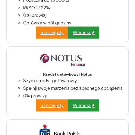
Pożyczka do 15 000 zł
RRSO 17,22%
0 zł prowizji
Gotówka w pół godziny
Szczegóły
Wnioskuj!
Kredyt gotówkowy | Notus
Szybki kredyt gotówkowy
Spełnij swoje marzenia bez zbędnego obciążenia
0% prowizji
Szczegóły
Wnioskuj!