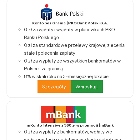
Konto bez Granic | PKO Bank Polski S.A.
0 zł za wpłaty i wypłaty w placówkach PKO
Banku Polskiego
0 zł za standardowe przelewy krajowe, zlecenia
stałe i polecenia zapłaty
0 zł za wypłaty ze wszystkich bankomatów w
Polsce i za granicą
8% w skali roku na 3-miesięcznej lokacie
Szczegóły
Wnioskuj!
mKonto Intensive z 560 zł w promocji | mBank
0 zł za wypłaty z bankomatów, wpłaty we
wpłatomatach i podstawową kartę debetową