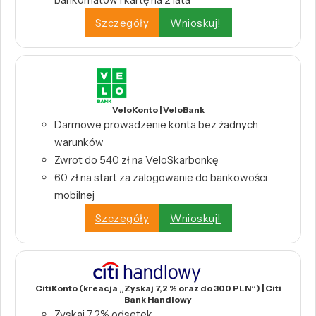
Szczegóły
Wnioskuj!
VeloKonto | VeloBank
Darmowe prowadzenie konta bez żadnych
warunków
Zwrot do 540 zł na VeloSkarbonkę
60 zł na start za zalogowanie do bankowości
mobilnej
Szczegóły
Wnioskuj!
CitiKonto (kreacja „Zyskaj 7,2 % oraz do 300 PLN”) | Citi
Bank Handlowy
Zyskaj 7,2% odsetek