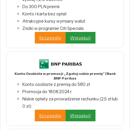
Do 300 PLN premii
Konto i karta bez opłat
Atrakcyjne kursy wymiany walut
Zniżki w programie Citi Specials
Szczegóły
Wnioskuj!
Konto Osobiste w promocji „Zgotuj sobie premię” | Bank
BNP Paribas
Konto osobiste z premią do 580 zł
Promocja do 18.08.2024 r.
Niskie opłaty za prowadzenie rachunku (2,5 zł lub
0 zł)
Szczegóły
Wnioskuj!