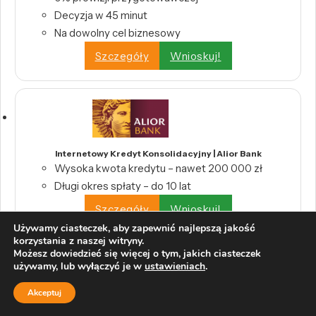
Decyzja w 45 minut
Na dowolny cel biznesowy
Szczegóły
Wnioskuj!
Internetowy Kredyt Konsolidacyjny | Alior Bank
Wysoka kwota kredytu – nawet 200 000 zł
Długi okres spłaty – do 10 lat
Szczegóły
Wnioskuj!
Używamy ciasteczek, aby zapewnić najlepszą jakość
korzystania z naszej witryny.
Możesz dowiedzieć się więcej o tym, jakich ciasteczek
używamy, lub wyłączyć je w
ustawieniach
.
Akceptuj
Pożyczka konsolidacyjna | PKO Bank Polski S.A.