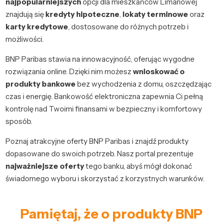
najpopularniejszych
opcji dla mieszkańców Limanowej
znajdują się
kredyty hipoteczne
,
lokaty terminowe
oraz
karty kredytowe
, dostosowane do różnych potrzeb i
możliwości.
BNP Paribas stawia na innowacyjność, oferując wygodne
rozwiązania online. Dzięki nim możesz
wnioskować o
produkty bankowe
bez wychodzenia z domu, oszczędzając
czas i energię. Bankowość elektroniczna zapewnia Ci pełną
kontrolę nad Twoimi finansami w bezpieczny i komfortowy
sposób.
Poznaj atrakcyjne oferty BNP Paribas i znajdź produkty
dopasowane do swoich potrzeb. Nasz portal prezentuje
najważniejsze oferty
tego banku, abyś mógł dokonać
świadomego wyboru i skorzystać z korzystnych warunków.
Pamiętaj, że o produkty BNP