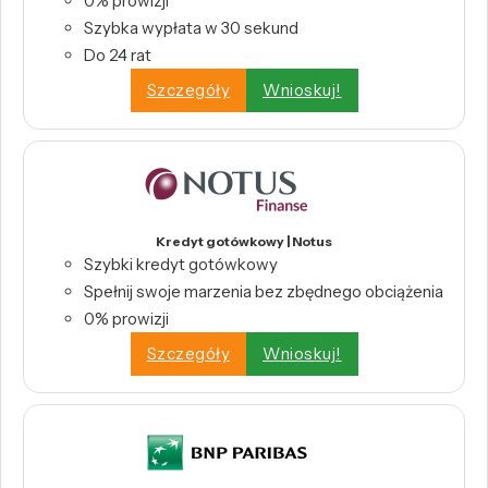
0% prowizji
Szybka wypłata w 30 sekund
Do 24 rat
Szczegóły
Wnioskuj!
Kredyt gotówkowy | Notus
Szybki kredyt gotówkowy
Spełnij swoje marzenia bez zbędnego obciążenia
0% prowizji
Szczegóły
Wnioskuj!