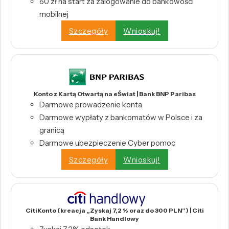
60 zł na start za zalogowanie do bankowości
mobilnej
Szczegóły
Wnioskuj!
Konto z Kartą Otwartą na eŚwiat | Bank BNP Paribas
Darmowe prowadzenie konta
Darmowe wypłaty z bankomatów w Polsce i za
granicą
Darmowe ubezpieczenie Cyber pomoc
Szczegóły
Wnioskuj!
CitiKonto (kreacja „Zyskaj 7,2 % oraz do 300 PLN”) | Citi
Bank Handlowy