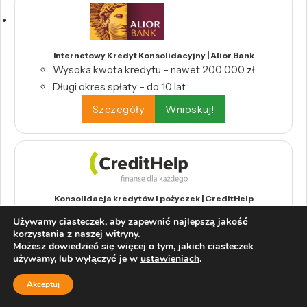
Internetowy Kredyt Konsolidacyjny | Alior Bank
Wysoka kwota kredytu – nawet 200 000 zł
Długi okres spłaty – do 10 lat
Szczegóły
Wnioskuj!
Konsolidacja kredytów i pożyczek | CreditHelp
Połącz wszystkie swoje kredyty w jedną,
Używamy ciasteczek, aby zapewnić najlepszą jakość
wygodną ratę.
korzystania z naszej witryny.
Możesz dowiedzieć się więcej o tym, jakich ciasteczek
Odbierz swoje pieniądze z tytułu nadpłat
używamy, lub wyłączyć je w
ustawieniach
.
bankowych.
Wystarczy raport BIK, by skorzystać z
Akceptuj
konsolidacji.