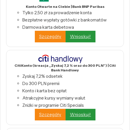
Konto Otwarte na Ciebie | Bank BNP Paribas
Tylko 2,50 zł za prowadzenie konta
Bezpłatne wypłaty gotówki z bankomatów
Darmowa karta debetowa
Szczegóły
Wnioskuj!
CitiKonto (kreacja „Zyskaj 7,2 % oraz do 300 PLN”) | Citi
Bank Handlowy
Zyskaj 7,2% odsetek
Do 300 PLN premii
Konto i karta bez opłat
Atrakcyjne kursy wymiany walut
Zniżki w programie Citi Specials
Szczegóły
Wnioskuj!