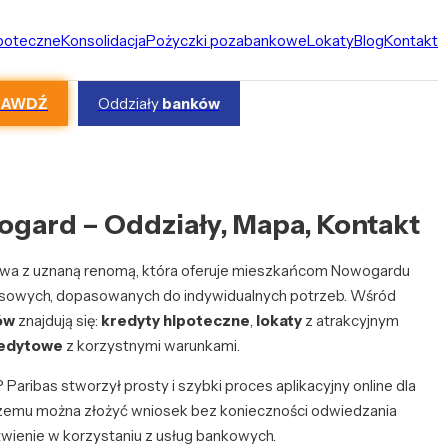
ipoteczne
Konsolidacja
Pożyczki pozabankowe
Lokaty
Blog
Kontakt
RAWDŹ
Oddziały
banków
gard – Oddziały, Mapa, Kontakt
sowa z uznaną renomą, która oferuje mieszkańcom Nowogardu
ansowych, dopasowanych do indywidualnych potrzeb. Wśród
ów
znajdują się:
kredyty hipoteczne
,
lokaty
z atrakcyjnym
redytowe
z korzystnymi warunkami.
Paribas stworzył prosty i szybki proces aplikacyjny online dla
czemu można złożyć wniosek bez konieczności odwiedzania
twienie w korzystaniu z usług bankowych.