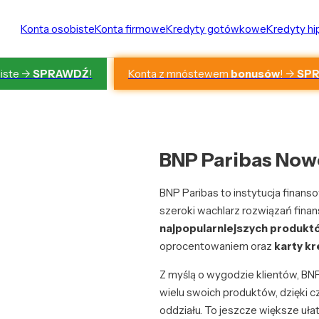
Konta osobiste
Konta firmowe
Kredyty gotówkowe
Kredyty h
Konta z mnóstewem
bonusów
! ->
SP
iste ->
SPRAWDŹ
!
BNP Paribas Nowo
BNP Paribas to instytucja finan
szeroki wachlarz rozwiązań fin
najpopularniejszych produkt
oprocentowaniem oraz
karty k
Z myślą o wygodzie klientów, BNP 
wielu swoich produktów, dzięki 
oddziału. To jeszcze większe uła