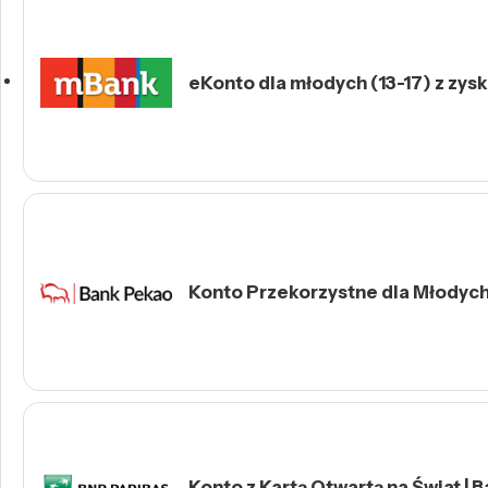
eKonto dla młodych (13-17) z zys
Konto Przekorzystne dla Młodych 
Konto z Kartą Otwartą na Świat | 