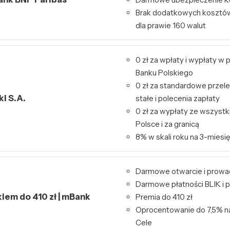
Brak dodatkowych kosztó
dla prawie 160 walut
0 zł za wpłaty i wypłaty 
Banku Polskiego
0 zł za standardowe przele
i S.A.
stałe i polecenia zapłaty
0 zł za wypłaty ze wszys
Polsce i za granicą
8% w skali roku na 3-miesię
Darmowe otwarcie i prowa
Darmowe płatności BLIK i p
kiem do 410 zł | mBank
Premia do 410 zł
Oprocentowanie do 7,5% n
Cele