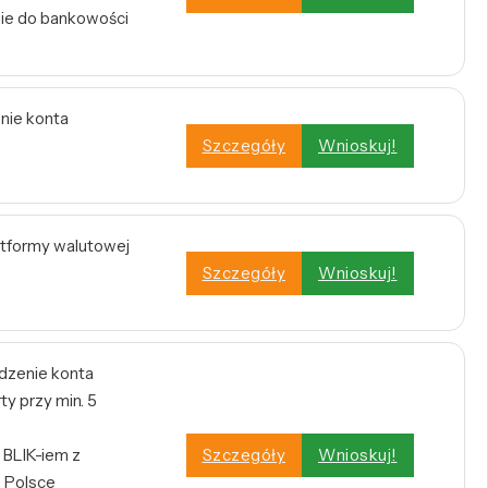
nie do bankowości
enie konta
Szczegóły
Wnioskuj!
atformy walutowej
Szczegóły
Wnioskuj!
dzenie konta
y przy min. 5
BLIK-iem z
Szczegóły
Wnioskuj!
 Polsce