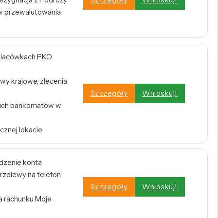
w przewalutowania
w placówkach PKO
wy krajowe, zlecenia
Szczegóły
Wnioskuj!
tkich bankomatów w
cznej lokacie
dzenie konta
rzelewy na telefon
Szczegóły
Wnioskuj!
a rachunku Moje