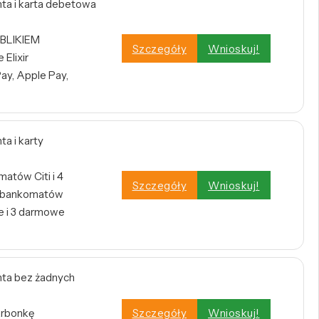
a i karta debetowa
 BLIKIEM
Szczegóły
Wnioskuj!
Elixir
ay, Apple Pay,
a i karty
atów Citi i 4
Szczegóły
Wnioskuj!
h bankomatów
 i 3 darmowe
ta bez żadnych
arbonkę
Szczegóły
Wnioskuj!