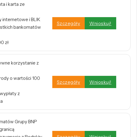
a i karta ze
internetowe i BLIK
Szczegóły
Wnioskuj!
stkich bankomatów
0 zł
tywne korzystanie z
rody o wartości 100
Szczegóły
Wnioskuj!
 wypłaty z
ta
omatów Grupy BNP
 granicą
zygnacja z Podróży
Szczegóły
Wnioskuj!