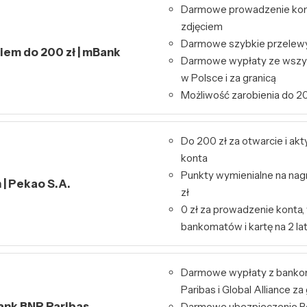
Darmowe prowadzenie kont
zdjęciem
Darmowe szybkie przelewy 
kiem do 200 zł | mBank
Darmowe wypłaty ze wszy
w Polsce i za granicą
Możliwość zarobienia do 20
Do 200 zł za otwarcie i ak
konta
Punkty wymienialne na nag
| Pekao S.A.
zł
0 zł za prowadzenie konta,
bankomatów i kartę na 2 la
Darmowe wypłaty z bank
Paribas i Global Alliance za
Bank BNP Paribas
Darmowe ubezpieczenie Re