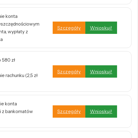
nie konta
e Oszczędnościowym
Szczegóły
Wnioskuj!
ta, wypłaty z
ta
 580 zł
Szczegóły
Wnioskuj!
e rachunku (2,5 zł
ie konta
i z bankomatów
Szczegóły
Wnioskuj!