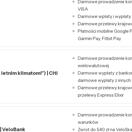
Darmowe prowadzenie kont
VISA
Darmowe wpłaty i wypłaty
Darmowe przelewy krajowe 
Płatności mobilne Google P
Garmin Pay, Fitbit Pay
Darmowe prowadzenie kont
wielowalutowej
letnim klimatom!”) | Citi
Darmowe wypłaty z bankom
darmowe wypłaty z innyc
Darmowe przelewy krajowe
przelewy Express Elixir
Darmowe prowadzenie kon
warunków
 | VeloBank
Zwrot do 540 zł na VeloSk