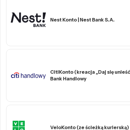
Nest Konto | Nest Bank S.A.
CitiKonto (kreacja „Daj się unieść 
Bank Handlowy
VeloKonto (ze ścieżką kurierską)