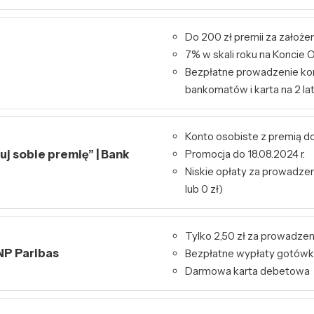
Do 200 zł premii za założe
7% w skali roku na Konci
Bezpłatne prowadzenie kon
bankomatów i karta na 2 la
Konto osobiste z premią do
j sobie premię” | Bank
Promocja do 18.08.2024 r.
Niskie opłaty za prowadzeni
lub 0 zł)
Tylko 2,50 zł za prowadzen
NP Paribas
Bezpłatne wypłaty gotówk
Darmowa karta debetowa