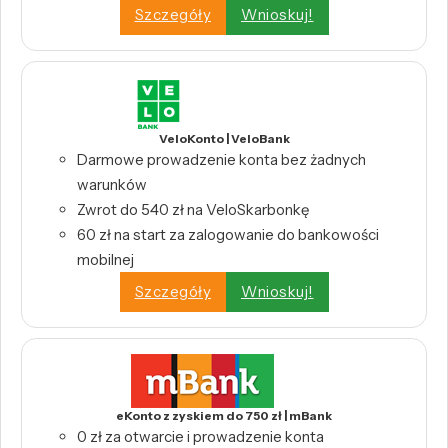
Szczegóły
Wnioskuj!
VeloKonto | VeloBank
Darmowe prowadzenie konta bez żadnych
warunków
Zwrot do 540 zł na VeloSkarbonkę
60 zł na start za zalogowanie do bankowości
mobilnej
Szczegóły
Wnioskuj!
eKonto z zyskiem do 750 zł | mBank
0 zł za otwarcie i prowadzenie konta