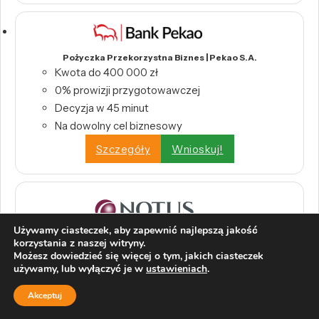
Pożyczka Przekorzystna Biznes | Pekao S.A.
Kwota do 400 000 zł
0% prowizji przygotowawczej
Decyzja w 45 minut
Na dowolny cel biznesowy
Szczegóły
Wnioskuj!
Używamy ciasteczek, aby zapewnić najlepszą jakość
korzystania z naszej witryny.
Kredyty dla firm | Notus
Możesz dowiedzieć się więcej o tym, jakich ciasteczek
Kompleksowa oferta kredytów dla firm,
używamy, lub wyłączyć je w
ustawieniach
.
dopasowana do różnych potrzeb.
Akceptuj
Dostępne różne rodzaje kredytów: w rachunku
bieżącym, gotówkowe, inwestycyjne,