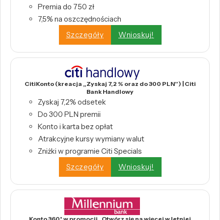
Premia do 750 zł
7,5% na oszczędnościach
Szczegóły
Wnioskuj!
CitiKonto (kreacja „Zyskaj 7,2 % oraz do 300 PLN”) | Citi
Bank Handlowy
Zyskaj 7,2% odsetek
Do 300 PLN premii
Konto i karta bez opłat
Atrakcyjne kursy wymiany walut
Zniżki w programie Citi Specials
Szczegóły
Wnioskuj!
Konto 360° w promocji „Otwórz się na więcej w letniej