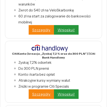
warunków
Zwrot do 540 zł na VeloSkarbonkę
60 zł na start za zalogowanie do bankowości
mobilnej
Szczegóły
Wnioskuj!
CitiKonto (kreacja „Zyskaj 7,2 % oraz do 300 PLN”) | Citi
Bank Handlowy
Zyskaj 7,2% odsetek
Do 300 PLN premii
Konto i karta bez opłat
Atrakcyjne kursy wymiany walut
Zniżki w programie Citi Specials
Szczegóły
Wnioskuj!