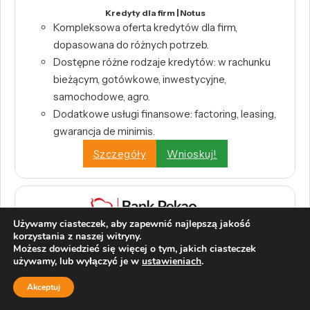
Kredyty dla firm | Notus
Kompleksowa oferta kredytów dla firm,
dopasowana do różnych potrzeb.
Dostępne różne rodzaje kredytów: w rachunku
bieżącym, gotówkowe, inwestycyjne,
samochodowe, agro.
Dodatkowe usługi finansowe: factoring, leasing,
gwarancja de minimis.
Szczegóły
Wnioskuj!
Używamy ciasteczek, aby zapewnić najlepszą jakość
Pożyczka Przekorzystna Biznes | Pekao S.A.
korzystania z naszej witryny.
Kwota do 400 000 zł
Możesz dowiedzieć się więcej o tym, jakich ciasteczek
używamy, lub wyłączyć je w
ustawieniach
.
0% prowizji przygotowawczej
Decyzja w 45 minut
Akceptuj
Na dowolny cel biznesowy