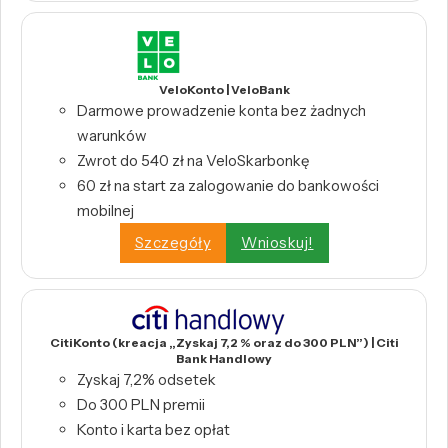
VeloKonto | VeloBank
Darmowe prowadzenie konta bez żadnych
warunków
Zwrot do 540 zł na VeloSkarbonkę
60 zł na start za zalogowanie do bankowości
mobilnej
Szczegóły
Wnioskuj!
CitiKonto (kreacja „Zyskaj 7,2 % oraz do 300 PLN”) | Citi
Bank Handlowy
Zyskaj 7,2% odsetek
Do 300 PLN premii
Konto i karta bez opłat