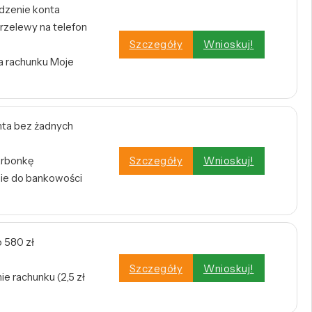
dzenie konta
rzelewy na telefon
Szczegóły
Wnioskuj!
a rachunku Moje
ta bez żadnych
arbonkę
Szczegóły
Wnioskuj!
nie do bankowości
 580 zł
Szczegóły
Wnioskuj!
e rachunku (2,5 zł