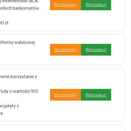
internetowe i BLIK
Szczegóły
Wnioskuj!
stkich bankomatów
0 zł
atformy walutowej
Szczegóły
Wnioskuj!
tywne korzystanie z
rody o wartości 100
Szczegóły
Wnioskuj!
 wypłaty z
ta