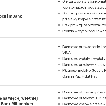
0 zł za wypłaty z bankoma
wpłatomatach i podstawo
0 zł za 3 przelewy ekspres
ocji | mBank
przelewy krajowe przez int
Brak prowizji za przewalut
Premia w wysokości nawet
Darmowe prowadzenie kont
VISA
Darmowe wpłaty i wypłaty
Darmowe przelewy krajowe 
Płatności mobilne Google P
Garmin Pay, Fitbit Pay
Darmowe otwarcie i prowa
 na więcej w letniej
Darmowe przelewy BLIK na
| Bank Millennium
Darmowe krajowe przelew