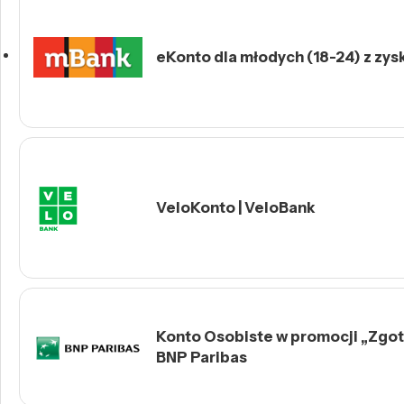
eKonto dla młodych (18-24) z zys
VeloKonto | VeloBank
Konto Osobiste w promocji „Zgotu
BNP Paribas