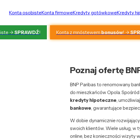
Konta osobiste
Konta firmowe
Kredyty gotówkowe
Kredyty h
Konta z mnóstewem
bonusów
! ->
SP
iste ->
SPRAWDŹ
!
Poznaj ofertę BN
BNP Paribas to renomowany bank,
do mieszkańców Opola. Spośród l
kredyty hipoteczne
, umożliwi
bankowe
, gwarantujące bezpiecz
W dobie dynamicznie rozwijającyc
swoich klientów. Wiele usług, w 
online, bez konieczności wizyty