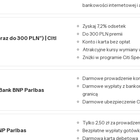
bankowości internetowej i a
Zyskaj 7,2% odsetek
Do 300 PLN premii
raz do 300 PLN”) | Citi
Konto i karta bez opłat
Atrakcyjne kursy wymiany 
Zniżki w programie Citi Spe
Darmowe prowadzenie ko
Darmowe wypłaty z bankom
 Bank BNP Paribas
granicą
Darmowe ubezpieczenie 
Tylko 2,50 zł za prowadzen
NP Paribas
Bezpłatne wypłaty gotówk
Darmowa karta debetowa