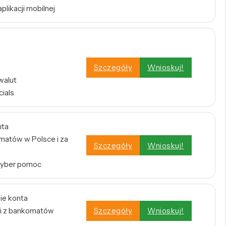
plikacji mobilnej
Szczegóły
Wnioskuj!
walut
cials
nta
atów w Polsce i za
Szczegóły
Wnioskuj!
Cyber pomoc
ie konta
i z bankomatów
Szczegóły
Wnioskuj!