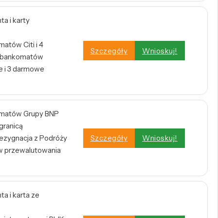
a i karty
atów Citi i 4
Szczegóły
Wnioskuj!
h bankomatów
 i 3 darmowe
omatów Grupy BNP
 granicą
zygnacja z Podróży
Szczegóły
Wnioskuj!
w przewalutowania
a i karta ze