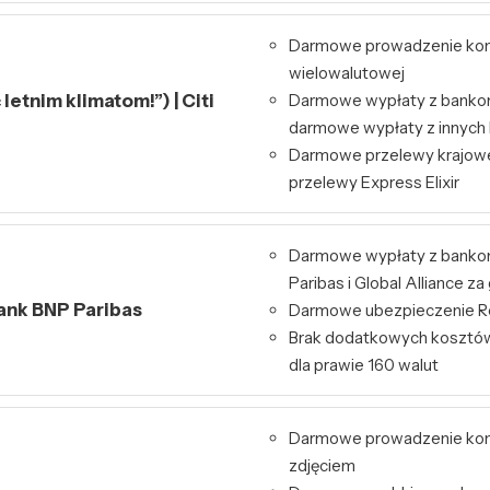
Darmowe prowadzenie kont
wielowalutowej
letnim klimatom!”) | Citi
Darmowe wypłaty z bankom
darmowe wypłaty z innyc
Darmowe przelewy krajowe
przelewy Express Elixir
Darmowe wypłaty z bank
Paribas i Global Alliance za
Bank BNP Paribas
Darmowe ubezpieczenie Re
Brak dodatkowych kosztó
dla prawie 160 walut
Darmowe prowadzenie kont
zdjęciem