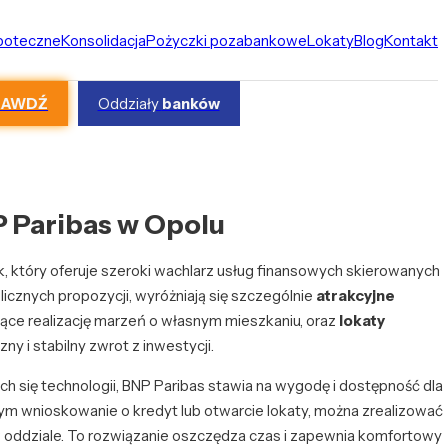
ipoteczne
Konsolidacja
Pożyczki pozabankowe
Lokaty
Blog
Kontakt
RAWDŹ
Oddziały
banków
P Paribas w Opolu
 który oferuje szeroki wachlarz usług finansowych skierowanych
icznych propozycji, wyróżniają się szczególnie
atrakcyjne
ające realizację marzeń o własnym mieszkaniu, oraz
lokaty
ny i stabilny zwrot z inwestycji.
h się technologii, BNP Paribas stawia na wygodę i dostępność dla
tym wnioskowanie o kredyt lub otwarcie lokaty, można zrealizować
 w oddziale. To rozwiązanie oszczędza czas i zapewnia komfortowy