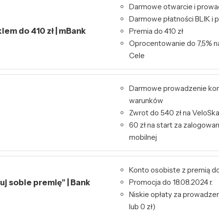
Darmowe otwarcie i prowa
Darmowe płatności BLIK i p
kiem do 410 zł | mBank
Premia do 410 zł
Oprocentowanie do 7,5% n
Cele
Darmowe prowadzenie kon
warunków
Zwrot do 540 zł na VeloSk
60 zł na start za zalogowa
mobilnej
Konto osobiste z premią do
j sobie premię” | Bank
Promocja do 18.08.2024 r.
Niskie opłaty za prowadzeni
lub 0 zł)