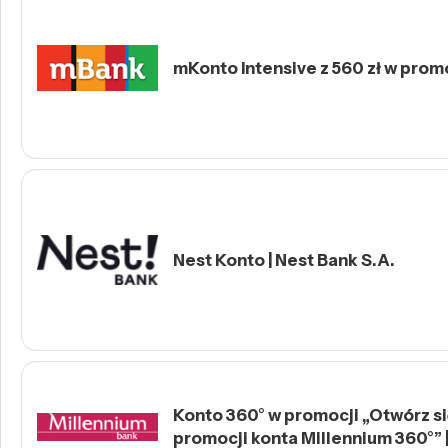
mKonto Intensive z 560 zł w prom
Nest Konto | Nest Bank S.A.
Konto 360° w promocji „Otwórz się
promocji konta Millennium 360°” 