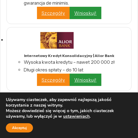
gwarancja de minimis.
Szczegóły
Wnioskuj!
Internetowy Kredyt Konsolidacyjny | Alior Bank
Wysoka kwota kredytu – nawet 200 000 zł
Długi okres spłaty – do 10 lat
Szczegóły
Wnioskuj!
Używamy ciasteczek, aby zapewnić najlepszą jakość
korzystania z naszej witryny.
Możesz dowiedzieć się więcej o tym, jakich ciasteczek
używamy, lub wyłączyć je w
ustawieniach
.
Pożyczka konsolidacyjna | PKO Bank Polski S.A.
Akceptuj
Zdalna pomoc pracownika banku
Okres spłaty od 2 do 120 miesięcy