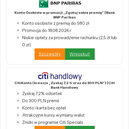
Konto Osobiste w promocji „Zgotuj sobie premię” | Bank
BNP Paribas
Konto osobiste z premią do 580 zł
Promocja do 18.08.2024 r.
Niskie opłaty za prowadzenie rachunku (2,5 zł lub
0 zł)
Szczegóły
Wnioskuj!
CitiKonto (kreacja „Zyskaj 7,2 % oraz do 300 PLN”) | Citi
Bank Handlowy
Zyskaj 7,2% odsetek
Do 300 PLN premii
Konto i karta bez opłat
Atrakcyjne kursy wymiany walut
Zniżki w programie Citi Specials