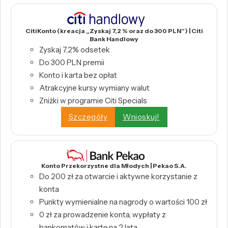
CitiKonto (kreacja „Zyskaj 7,2 % oraz do 300 PLN”) | Citi
Bank Handlowy
Zyskaj 7,2% odsetek
Do 300 PLN premii
Konto i karta bez opłat
Atrakcyjne kursy wymiany walut
Zniżki w programie Citi Specials
Szczegóły
Wnioskuj!
Konto Przekorzystne dla Młodych | Pekao S.A.
Do 200 zł za otwarcie i aktywne korzystanie z
konta
Punkty wymienialne na nagrody o wartości 100 zł
0 zł za prowadzenie konta, wypłaty z
bankomatów i kartę na 2 lata