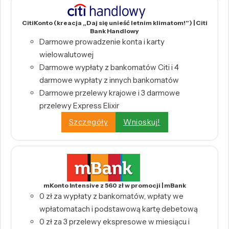
CitiKonto (kreacja „Daj się unieść letnim klimatom!”) | Citi
Bank Handlowy
Darmowe prowadzenie konta i karty
wielowalutowej
Darmowe wypłaty z bankomatów Citi i 4
darmowe wypłaty z innych bankomatów
Darmowe przelewy krajowe i 3 darmowe
przelewy Express Elixir
Szczegóły
Wnioskuj!
mKonto Intensive z 560 zł w promocji | mBank
0 zł za wypłaty z bankomatów, wpłaty we
wpłatomatach i podstawową kartę debetową
0 zł za 3 przelewy ekspresowe w miesiącu i