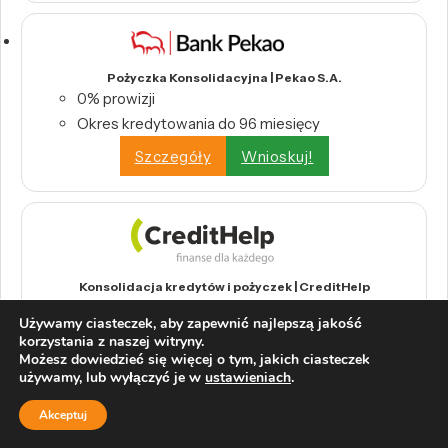
Pożyczka Konsolidacyjna | Pekao S.A.
0% prowizji
Okres kredytowania do 96 miesięcy
Szczegóły
Wnioskuj!
Konsolidacja kredytów i pożyczek | CreditHelp
Połącz wszystkie swoje kredyty w jedną,
Używamy ciasteczek, aby zapewnić najlepszą jakość
wygodną ratę.
korzystania z naszej witryny.
Odbierz swoje pieniądze z tytułu nadpłat
Możesz dowiedzieć się więcej o tym, jakich ciasteczek
używamy, lub wyłączyć je w
ustawieniach
.
bankowych.
Wystarczy raport BIK, by skorzystać z
Akceptuj
konsolidacji.