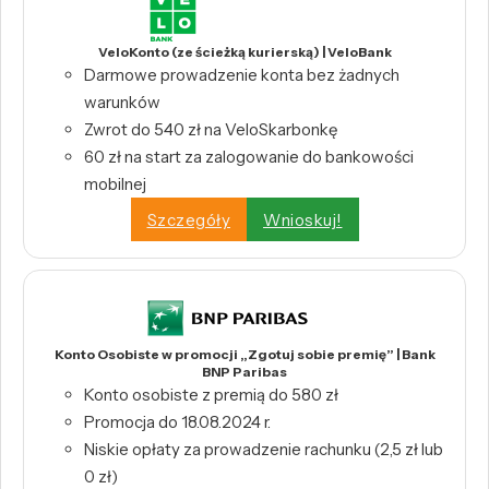
VeloKonto (ze ścieżką kurierską) | VeloBank
Darmowe prowadzenie konta bez żadnych
warunków
Zwrot do 540 zł na VeloSkarbonkę
60 zł na start za zalogowanie do bankowości
mobilnej
Szczegóły
Wnioskuj!
Konto Osobiste w promocji „Zgotuj sobie premię” | Bank
BNP Paribas
Konto osobiste z premią do 580 zł
Promocja do 18.08.2024 r.
Niskie opłaty za prowadzenie rachunku (2,5 zł lub
0 zł)