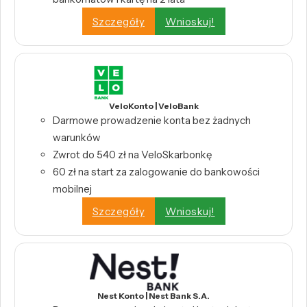
Szczegóły
Wnioskuj!
VeloKonto | VeloBank
Darmowe prowadzenie konta bez żadnych
warunków
Zwrot do 540 zł na VeloSkarbonkę
60 zł na start za zalogowanie do bankowości
mobilnej
Szczegóły
Wnioskuj!
Nest Konto | Nest Bank S.A.