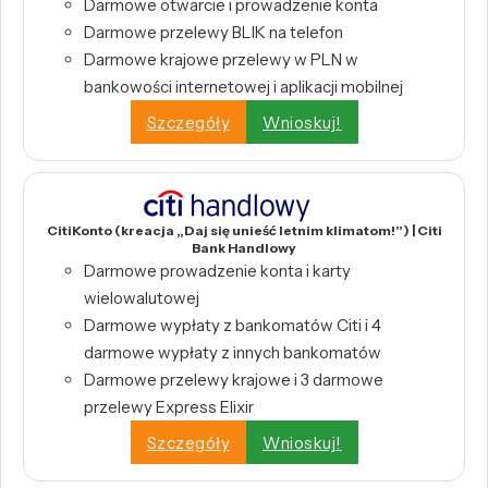
Darmowe otwarcie i prowadzenie konta
Darmowe przelewy BLIK na telefon
Darmowe krajowe przelewy w PLN w
bankowości internetowej i aplikacji mobilnej
Szczegóły
Wnioskuj!
CitiKonto (kreacja „Daj się unieść letnim klimatom!”) | Citi
Bank Handlowy
Darmowe prowadzenie konta i karty
wielowalutowej
Darmowe wypłaty z bankomatów Citi i 4
darmowe wypłaty z innych bankomatów
Darmowe przelewy krajowe i 3 darmowe
przelewy Express Elixir
Szczegóły
Wnioskuj!