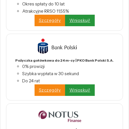
Okres spłaty do 10 lat
Atrakcyjne RRSO 11,55%
Szczegóły
Wnioskuj!
Pożyczka gotówkowa do 24 m-cy | PKO Bank Polski S.A.
0% prowizji
Szybka wypłata w 30 sekund
Do 24 rat
Szczegóły
Wnioskuj!