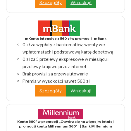
Szczegóły
Wnioskuj!
mKonto Intensive z 560 zł w promocji | mBank
0 zł za wypłaty z bankomatów, wpłaty we
wpłatomatach i podstawową kartę debetową
0 zł za 3 przelewy ekspresowe w miesiącu i
przelewy krajowe przez internet
Brak prowizji za przewalutowanie
Premia w wysokości nawet 560 zł
Szczegóły
Wnioskuj!
Konto 360° w promocji „Otwórz się na więcej w letniej
promocji konta Millennium 360°” | Bank Millennium