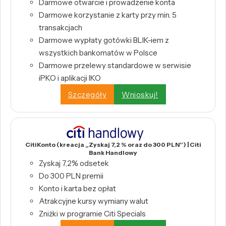
Darmowe otwarcie i prowadzenie konta
Darmowe korzystanie z karty przy min. 5
transakcjach
Darmowe wypłaty gotówki BLIK-iem z
wszystkich bankomatów w Polsce
Darmowe przelewy standardowe w serwisie
iPKO i aplikacji IKO
Szczegóły
Wnioskuj!
CitiKonto (kreacja „Zyskaj 7,2 % oraz do 300 PLN”) | Citi
Bank Handlowy
Zyskaj 7,2% odsetek
Do 300 PLN premii
Konto i karta bez opłat
Atrakcyjne kursy wymiany walut
Zniżki w programie Citi Specials