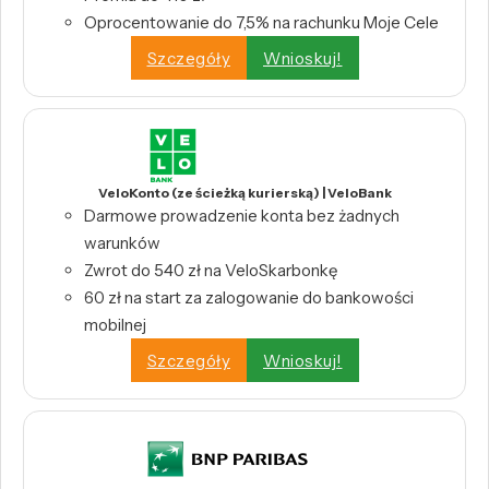
Oprocentowanie do 7,5% na rachunku Moje Cele
Szczegóły
Wnioskuj!
VeloKonto (ze ścieżką kurierską) | VeloBank
Darmowe prowadzenie konta bez żadnych
warunków
Zwrot do 540 zł na VeloSkarbonkę
60 zł na start za zalogowanie do bankowości
mobilnej
Szczegóły
Wnioskuj!