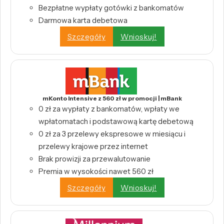
Bezpłatne wypłaty gotówki z bankomatów
Darmowa karta debetowa
Szczegóły
Wnioskuj!
mKonto Intensive z 560 zł w promocji | mBank
0 zł za wypłaty z bankomatów, wpłaty we
wpłatomatach i podstawową kartę debetową
0 zł za 3 przelewy ekspresowe w miesiącu i
przelewy krajowe przez internet
Brak prowizji za przewalutowanie
Premia w wysokości nawet 560 zł
Szczegóły
Wnioskuj!