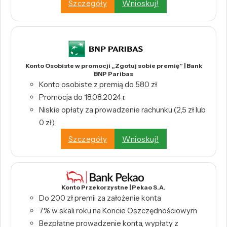
Szczegóły
Wnioskuj!
Konto Osobiste w promocji „Zgotuj sobie premię” | Bank
BNP Paribas
Konto osobiste z premią do 580 zł
Promocja do 18.08.2024 r.
Niskie opłaty za prowadzenie rachunku (2,5 zł lub
0 zł)
Szczegóły
Wnioskuj!
Konto Przekorzystne | Pekao S.A.
Do 200 zł premii za założenie konta
7% w skali roku na Koncie Oszczędnościowym
Bezpłatne prowadzenie konta, wypłaty z