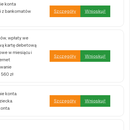
ie konta
i z bankomatów
Szczegóły
Wnioskuj!
tów, wpłaty we
wą kartę debetową
owe w miesiącu i
Szczegóły
Wnioskuj!
ernet
owanie
 560 zł
ie konta.
ziecka.
Szczegóły
Wnioskuj!
konta.