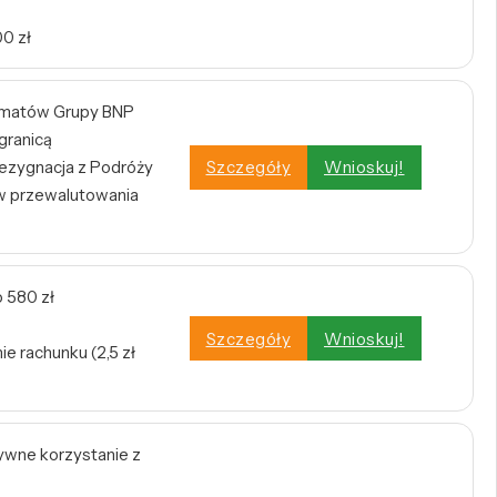
0 zł
omatów Grupy BNP
 granicą
zygnacja z Podróży
Szczegóły
Wnioskuj!
w przewalutowania
 580 zł
Szczegóły
Wnioskuj!
e rachunku (2,5 zł
tywne korzystanie z