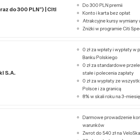
Do 300 PLN premii
raz do 300 PLN”) | Citi
Konto i karta bez opłat
Atrakcyjne kursy wymiany 
Zniżki w programie Citi Spe
0 zł za wpłaty i wypłaty 
Banku Polskiego
0 zł za standardowe przele
i S.A.
stałe i polecenia zapłaty
0 zł za wypłaty ze wszys
Polsce i za granicą
8% w skali roku na 3-miesię
Darmowe prowadzenie kon
warunków
Zwrot do 540 zł na VeloSk