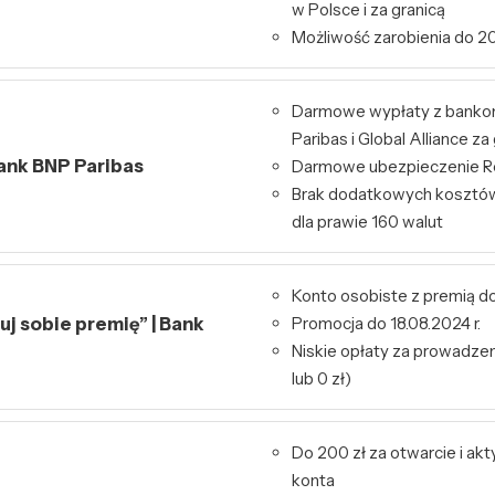
w Polsce i za granicą
Możliwość zarobienia do 20
Darmowe wypłaty z bank
Paribas i Global Alliance za
Bank BNP Paribas
Darmowe ubezpieczenie Re
Brak dodatkowych kosztó
dla prawie 160 walut
Konto osobiste z premią do
j sobie premię” | Bank
Promocja do 18.08.2024 r.
Niskie opłaty za prowadzeni
lub 0 zł)
Do 200 zł za otwarcie i ak
konta