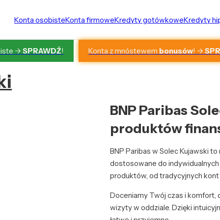
Konta osobiste
Konta firmowe
Kredyty gotówkowe
Kredyty h
Konta z mnóstewem
bonusów
! ->
SP
iste ->
SPRAWDŹ
!
ki
BNP Paribas Sole
produktów fina
BNP Paribas w Solec Kujawski to
dostosowane do indywidualnych 
produktów, od tradycyjnych kont 
Doceniamy Twój czas i komfort, d
wizyty w oddziale. Dzięki intuic
łatwe i przyjemne.