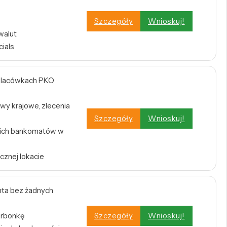
Szczegóły
Wnioskuj!
walut
cials
w placówkach PKO
wy krajowe, zlecenia
Szczegóły
Wnioskuj!
tkich bankomatów w
cznej lokacie
ta bez żadnych
arbonkę
Szczegóły
Wnioskuj!