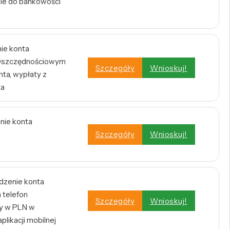
nie do bankowości
nie konta
e Oszczędnościowym
Szczegóły
Wnioskuj!
ta, wypłaty z
ta
enie konta
Szczegóły
Wnioskuj!
dzenie konta
 telefon
Szczegóły
Wnioskuj!
y w PLN w
plikacji mobilnej