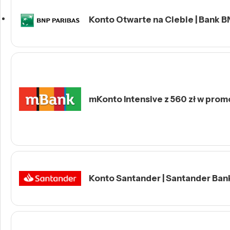
Konto Otwarte na Ciebie | Bank B
mKonto Intensive z 560 zł w prom
Konto Santander | Santander Ban