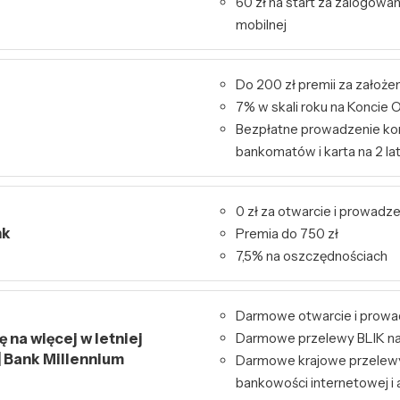
60 zł na start za zalogowa
mobilnej
Do 200 zł premii za założe
7% w skali roku na Konci
Bezpłatne prowadzenie kon
bankomatów i karta na 2 la
0 zł za otwarcie i prowadz
nk
Premia do 750 zł
7,5% na oszczędnościach
Darmowe otwarcie i prowa
 na więcej w letniej
Darmowe przelewy BLIK na
| Bank Millennium
Darmowe krajowe przelew
bankowości internetowej i a