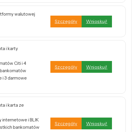
atformy walutowej
Szczegóły
Wnioskuj!
a i karty
atów Citi i 4
Szczegóły
Wnioskuj!
h bankomatów
 i 3 darmowe
a i karta ze
internetowe i BLIK
Szczegóły
Wnioskuj!
stkich bankomatów