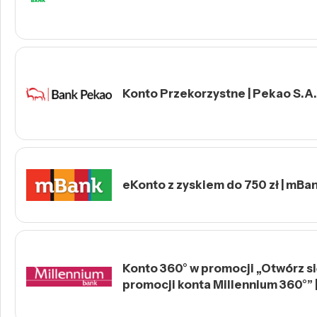
Konto Przekorzystne | Pekao S.A.
eKonto z zyskiem do 750 zł | mBa
Konto 360° w promocji „Otwórz się
promocji konta Millennium 360°” 