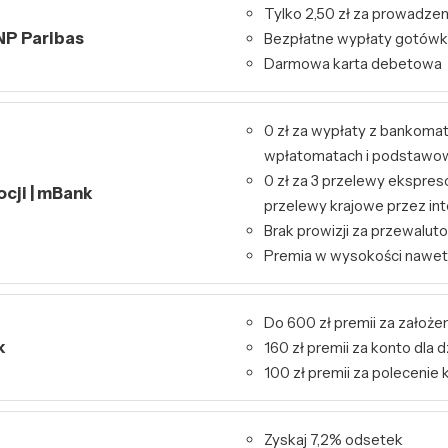
Tylko 2,50 zł za prowadzen
NP Paribas
Bezpłatne wypłaty gotówk
Darmowa karta debetowa
0 zł za wypłaty z bankoma
wpłatomatach i podstawo
0 zł za 3 przelewy ekspres
ocji | mBank
przelewy krajowe przez int
Brak prowizji za przewalut
Premia w wysokości nawet
Do 600 zł premii za założen
k
160 zł premii za konto dla d
100 zł premii za polecenie 
Zyskaj 7,2% odsetek