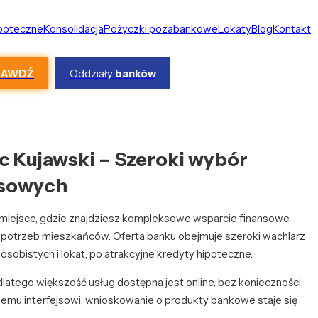
ipoteczne
Konsolidacja
Pożyczki pozabankowe
Lokaty
Blog
Kontakt
RAWDŹ
Oddziały
banków
c Kujawski – Szeroki wybór
nsowych
 miejsce, gdzie znajdziesz kompleksowe wsparcie finansowe,
potrzeb mieszkańców. Oferta banku obejmuje szeroki wachlarz
osobistych i lokat, po atrakcyjne kredyty hipoteczne.
latego większość usług dostępna jest online, bez konieczności
yjnemu interfejsowi, wnioskowanie o produkty bankowe staje się