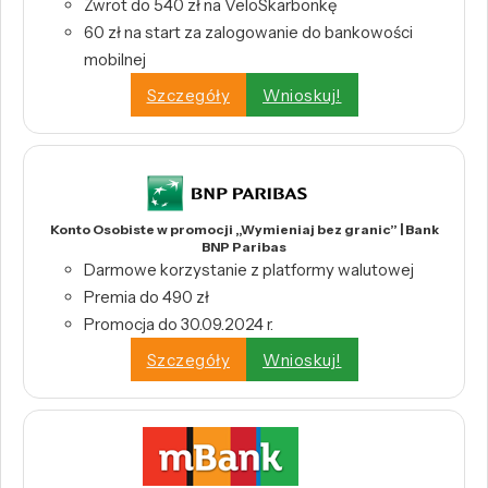
Zwrot do 540 zł na VeloSkarbonkę
60 zł na start za zalogowanie do bankowości
mobilnej
Szczegóły
Wnioskuj!
Konto Osobiste w promocji „Wymieniaj bez granic” | Bank
BNP Paribas
Darmowe korzystanie z platformy walutowej
Premia do 490 zł
Promocja do 30.09.2024 r.
Szczegóły
Wnioskuj!