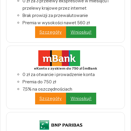
0 zł za 3 przelewy ekspresowe w miesiącu i
przelewy krajowe przez internet
Brak prowizji za przewalutowanie
Premia w wysokości nawet 560 zł
Szczegóły
Wnioskuj!
eKonto z zyskiem do 750 zł | mBank
0 zł za otwarcie i prowadzenie konta
Premia do 750 zł
7,5% na oszczędnościach
Szczegóły
Wnioskuj!