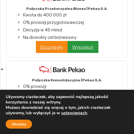
Pożyczka Przekorzystna Biznes | Pekao S.A.
Kwota do 400 000 zł
0% prowizji przygotowawczej
Decyzja w 45 minut
Na dowolny cel biznesowy
Szczegóły
Wnioskuj!
Pożyczka Konsolidacyjna | Pekao S.A.
0% prowizji
Okres kredytowania do 96 miesięcy
Używamy ciasteczek, aby zapewnić najlepszą jakość
korzystania z naszej witryny.
Szczegóły
Wnioskuj!
Możesz dowiedzieć się więcej o tym, jakich ciasteczek
używamy, lub wyłączyć je w
ustawieniach
.
Akceptuj