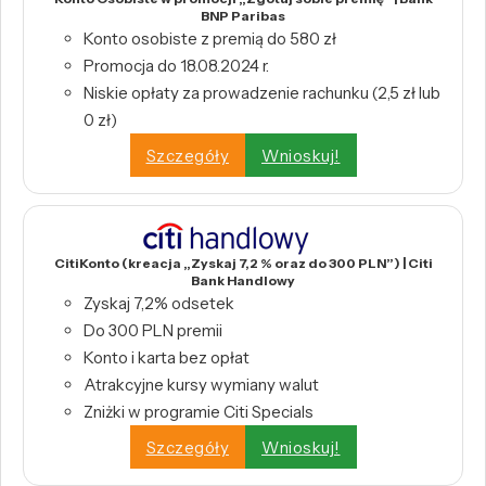
BNP Paribas
Konto osobiste z premią do 580 zł
Promocja do 18.08.2024 r.
Niskie opłaty za prowadzenie rachunku (2,5 zł lub
0 zł)
Szczegóły
Wnioskuj!
CitiKonto (kreacja „Zyskaj 7,2 % oraz do 300 PLN”) | Citi
Bank Handlowy
Zyskaj 7,2% odsetek
Do 300 PLN premii
Konto i karta bez opłat
Atrakcyjne kursy wymiany walut
Zniżki w programie Citi Specials
Szczegóły
Wnioskuj!