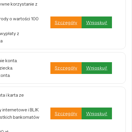
tywne korzystanie z
rody o wartości 100
Szczegóły
Wnioskuj!
 wypłaty z
ta
ie konta.
ziecka.
Szczegóły
Wnioskuj!
konta.
a i karta ze
internetowe i BLIK
Szczegóły
Wnioskuj!
stkich bankomatów
0 zł