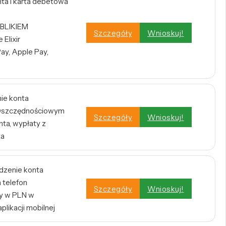
a i karta debetowa
 BLIKIEM
Szczegóły
Wnioskuj!
Elixir
ay, Apple Pay,
nie konta
e Oszczędnościowym
Szczegóły
Wnioskuj!
ta, wypłaty z
ta
dzenie konta
 telefon
Szczegóły
Wnioskuj!
y w PLN w
plikacji mobilnej