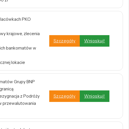
w placówkach PKO
wy krajowe, zlecenia
Szczegóły
Wnioskuj!
tkich bankomatów w
cznej lokacie
omatów Grupy BNP
 granicą
zygnacja z Podróży
Szczegóły
Wnioskuj!
w przewalutowania