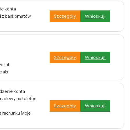
ie konta
i z bankomatów
Szczegóły
Wnioskuj!
Szczegóły
Wnioskuj!
walut
cials
dzenie konta
rzelewy na telefon
Szczegóły
Wnioskuj!
a rachunku Moje