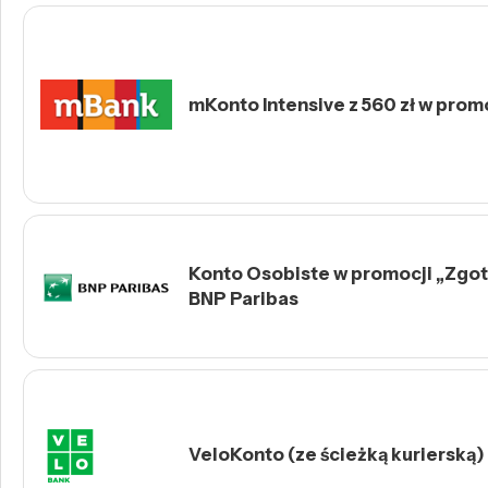
mKonto Intensive z 560 zł w prom
Konto Osobiste w promocji „Zgotu
BNP Paribas
VeloKonto (ze ścieżką kurierską)