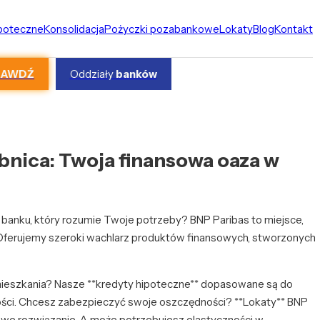
ipoteczne
Konsolidacja
Pożyczki pozabankowe
Lokaty
Blog
Kontakt
RAWDŹ
Oddziały
banków
bnica: Twoja finansowa oaza w
 banku, który rozumie Twoje potrzeby? BNP Paribas to miejsce,
 Oferujemy szeroki wachlarz produktów finansowych, stworzonych
mieszkania? Nasze **kredyty hipoteczne** dopasowane są do
ości. Chcesz zabezpieczyć swoje oszczędności? **Lokaty** BNP
owe rozwiązanie. A może potrzebujesz elastyczności w