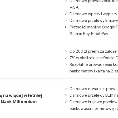
Darmowe prowadzenie kont
VISA
Darmowe wpłaty i wypłaty
Darmowe przelewy krajowe 
Płatności mobilne Google P
Garmin Pay, Fitbit Pay
Do 200 zł premii za założe
7% w skali roku na Konci
Bezpłatne prowadzenie kon
bankomatów i karta na 2 la
Darmowe otwarcie i prowa
 na więcej w letniej
Darmowe przelewy BLIK na
| Bank Millennium
Darmowe krajowe przelew
bankowości internetowej i a