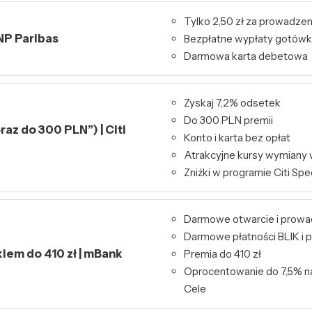
Tylko 2,50 zł za prowadzen
NP Paribas
Bezpłatne wypłaty gotówk
Darmowa karta debetowa
Zyskaj 7,2% odsetek
Do 300 PLN premii
raz do 300 PLN”) | Citi
Konto i karta bez opłat
Atrakcyjne kursy wymiany 
Zniżki w programie Citi Spe
Darmowe otwarcie i prowa
Darmowe płatności BLIK i p
kiem do 410 zł | mBank
Premia do 410 zł
Oprocentowanie do 7,5% n
Cele