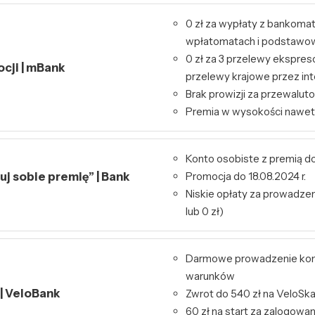
0 zł za wypłaty z bankoma
wpłatomatach i podstawo
0 zł za 3 przelewy ekspres
ocji | mBank
przelewy krajowe przez int
Brak prowizji za przewalut
Premia w wysokości nawet
Konto osobiste z premią do
j sobie premię” | Bank
Promocja do 18.08.2024 r.
Niskie opłaty za prowadzeni
lub 0 zł)
Darmowe prowadzenie kon
warunków
 | VeloBank
Zwrot do 540 zł na VeloSk
60 zł na start za zalogowa