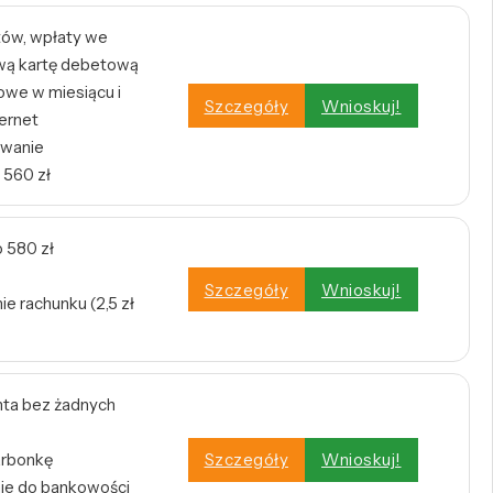
tów, wpłaty we
wą kartę debetową
owe w miesiącu i
Szczegóły
Wnioskuj!
ernet
owanie
 560 zł
 580 zł
Szczegóły
Wnioskuj!
e rachunku (2,5 zł
ta bez żadnych
arbonkę
Szczegóły
Wnioskuj!
nie do bankowości