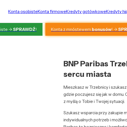
Konta osobiste
Konta firmowe
Kredyty gotówkowe
Kredyty h
Konta z mnóstewem
bonusów
! ->
SP
iste ->
SPRAWDŹ
!
BNP Paribas Trze
sercu miasta
Mieszkasz w Trzebnicy i szukasz
gdzie poczujesz się jak w domu.
z myślą o Tobie i Twojej sytuacji.
Szukasz wsparcia przy zakupie 
indywidualnych potrzeb i możliw
Paribas to bezpieczne i komfort