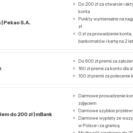
Do 200 zł za otwarcie i ak
konta
Punkty wymienialne na nag
| Pekao S.A.
zł
0 zł za prowadzenie konta,
bankomatów i kartę na 2 la
Do 600 zł premii za założen
k
160 zł premii za konto dla d
100 zł premii za polecenie 
Darmowe prowadzenie kont
zdjęciem
Darmowe szybkie przelewy 
kiem do 200 zł | mBank
Darmowe wypłaty ze wszy
w Polsce i za granicą
Możliwość zarobienia do 20