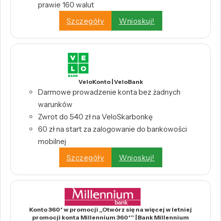
prawie 160 walut
Szczegóły
Wnioskuj!
VeloKonto | VeloBank
Darmowe prowadzenie konta bez żadnych
warunków
Zwrot do 540 zł na VeloSkarbonkę
60 zł na start za zalogowanie do bankowości
mobilnej
Szczegóły
Wnioskuj!
Konto 360° w promocji „Otwórz się na więcej w letniej
promocji konta Millennium 360°” | Bank Millennium