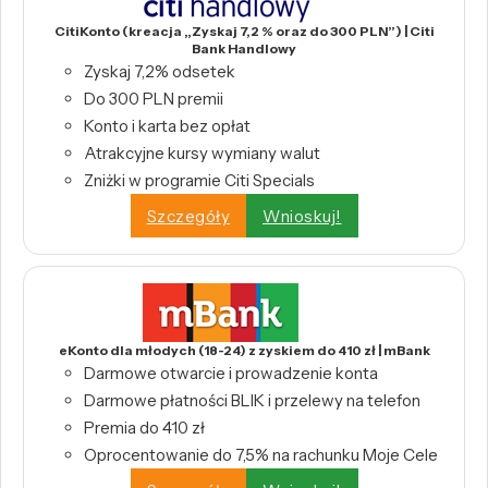
CitiKonto (kreacja „Zyskaj 7,2 % oraz do 300 PLN”) | Citi
Bank Handlowy
Zyskaj 7,2% odsetek
Do 300 PLN premii
Konto i karta bez opłat
Atrakcyjne kursy wymiany walut
Zniżki w programie Citi Specials
Szczegóły
Wnioskuj!
eKonto dla młodych (18-24) z zyskiem do 410 zł | mBank
Darmowe otwarcie i prowadzenie konta
Darmowe płatności BLIK i przelewy na telefon
Premia do 410 zł
Oprocentowanie do 7,5% na rachunku Moje Cele