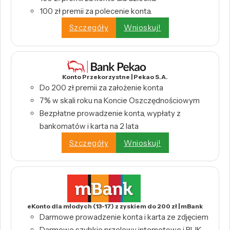
100 zł premii za polecenie konta.
Szczegóły
Wnioskuj!
Konto Przekorzystne | Pekao S.A.
Do 200 zł premii za założenie konta
7% w skali roku na Koncie Oszczędnościowym
Bezpłatne prowadzenie konta, wypłaty z
bankomatów i karta na 2 lata
Szczegóły
Wnioskuj!
eKonto dla młodych (13-17) z zyskiem do 200 zł | mBank
Darmowe prowadzenie konta i karta ze zdjęciem
Darmowe szybkie przelewy internetowe i BLIK