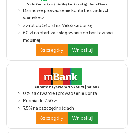
VeloKonto (ze ścieżką kurierską) | VeloBank
Darmowe prowadzenie konta bez żadnych
warunków
Zwrot do 540 zł na VeloSkarbonkę
60 zł na start za zalogowanie do bankowości
mobilnej
Szczegóły
Wnioskuj!
eKonto z zyskiem do 750 zł | mBank
0 zł za otwarcie i prowadzenie konta
Premia do 750 zł
7,5% na oszczędnościach
Szczegóły
Wnioskuj!