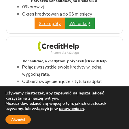
Pożyczka Konsolidacyjna | Pekao S.A.
0% prowizji
Okres kredytowania do 96 miesięcy
Szczegóły
Wnioskuj!
Konsolidacja kredytów i pożyczek | CreditHelp
Połącz wszystkie swoje kredyty w jedną,
wygodną ratę.
Odbierz swoje pieniądze z tytułu nadpłat
bankowych.
Używamy ciasteczek, aby zapewnić najlepszą jakość
Wystarczy raport BIK, by skorzystać z
korzystania z naszej witryny.
konsolidacji.
Możesz dowiedzieć się więcej o tym, jakich ciasteczek
używamy, lub wyłączyć je w
ustawieniach
.
Szczegóły
Wnioskuj!
Akceptuj