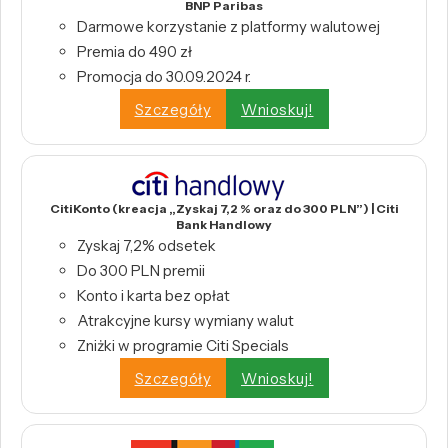
BNP Paribas
Darmowe korzystanie z platformy walutowej
Premia do 490 zł
Promocja do 30.09.2024 r.
Szczegóły
Wnioskuj!
CitiKonto (kreacja „Zyskaj 7,2 % oraz do 300 PLN”) | Citi
Bank Handlowy
Zyskaj 7,2% odsetek
Do 300 PLN premii
Konto i karta bez opłat
Atrakcyjne kursy wymiany walut
Zniżki w programie Citi Specials
Szczegóły
Wnioskuj!