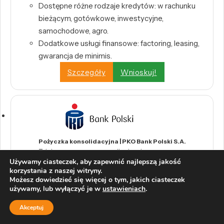
Dostępne różne rodzaje kredytów: w rachunku
bieżącym, gotówkowe, inwestycyjne,
samochodowe, agro.
Dodatkowe usługi finansowe: factoring, leasing,
gwarancja de minimis.
Szczegóły
Wnioskuj!
Pożyczka konsolidacyjna | PKO Bank Polski S.A.
Zdalna pomoc pracownika banku
Używamy ciasteczek, aby zapewnić najlepszą jakość
Okres spłaty od 2 do 120 miesięcy
korzystania z naszej witryny.
Możesz dowiedzieć się więcej o tym, jakich ciasteczek
Szczegóły
Wnioskuj!
używamy, lub wyłączyć je w
ustawieniach
.
Akceptuj