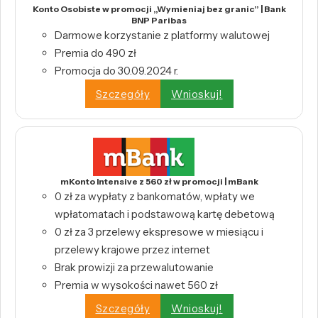
Konto Osobiste w promocji „Wymieniaj bez granic” | Bank
BNP Paribas
Darmowe korzystanie z platformy walutowej
Premia do 490 zł
Promocja do 30.09.2024 r.
Szczegóły
Wnioskuj!
mKonto Intensive z 560 zł w promocji | mBank
0 zł za wypłaty z bankomatów, wpłaty we
wpłatomatach i podstawową kartę debetową
0 zł za 3 przelewy ekspresowe w miesiącu i
przelewy krajowe przez internet
Brak prowizji za przewalutowanie
Premia w wysokości nawet 560 zł
Szczegóły
Wnioskuj!