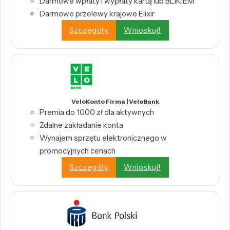
Darmowe wpłaty i wypłaty kartą lub BLIKIEM
Darmowe przelewy krajowe Elixir
Szczegóły
Wnioskuj!
VeloKonto Firma | VeloBank
Premia do 1000 zł dla aktywnych
Zdalne zakładanie konta
Wynajem sprzętu elektronicznego w
promocyjnych cenach
Szczegóły
Wnioskuj!