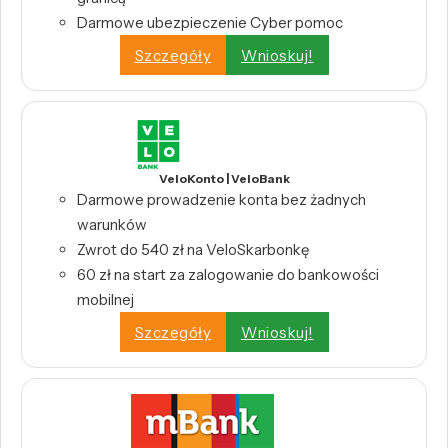
Darmowe ubezpieczenie Cyber pomoc
Szczegóły
Wnioskuj!
VeloKonto | VeloBank
Darmowe prowadzenie konta bez żadnych
warunków
Zwrot do 540 zł na VeloSkarbonkę
60 zł na start za zalogowanie do bankowości
mobilnej
Szczegóły
Wnioskuj!