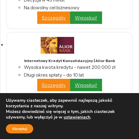
Na dowolny cel biznesowy
Szczegóły
Wnioskuj!
Internetowy Kredyt Konsolidacyjny | Alior Bank
Wysoka kwota kredytu – nawet 200 000 zł
Długi okres spłaty – do 10 lat
Szczegóły
Wnioskuj!
Używamy ciasteczek, aby zapewnić najlepszą jakość
korzystania z naszej witryny.
Możesz dowiedzieć się więcej o tym, jakich ciasteczek
używamy, lub wyłączyć je w
ustawieniach
.
Kredyt konsolidacyjny | Bank BNP Paribas
Akceptuj
Jedna rata zamiast wielu