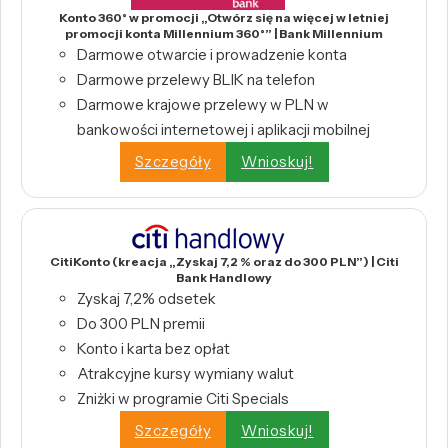
Konto 360° w promocji „Otwórz się na więcej w letniej
promocji konta Millennium 360°” | Bank Millennium
Darmowe otwarcie i prowadzenie konta
Darmowe przelewy BLIK na telefon
Darmowe krajowe przelewy w PLN w
bankowości internetowej i aplikacji mobilnej
Szczegóły
Wnioskuj!
CitiKonto (kreacja „Zyskaj 7,2 % oraz do 300 PLN”) | Citi
Bank Handlowy
Zyskaj 7,2% odsetek
Do 300 PLN premii
Konto i karta bez opłat
Atrakcyjne kursy wymiany walut
Zniżki w programie Citi Specials
Szczegóły
Wnioskuj!