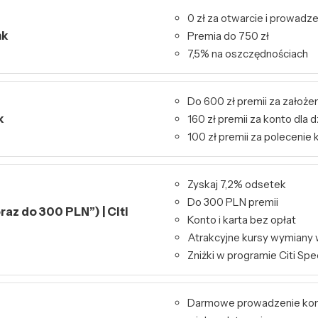
0 zł za otwarcie i prowadz
nk
Premia do 750 zł
7,5% na oszczędnościach
Do 600 zł premii za założen
k
160 zł premii za konto dla d
100 zł premii za polecenie 
Zyskaj 7,2% odsetek
Do 300 PLN premii
raz do 300 PLN”) | Citi
Konto i karta bez opłat
Atrakcyjne kursy wymiany 
Zniżki w programie Citi Spe
Darmowe prowadzenie kont