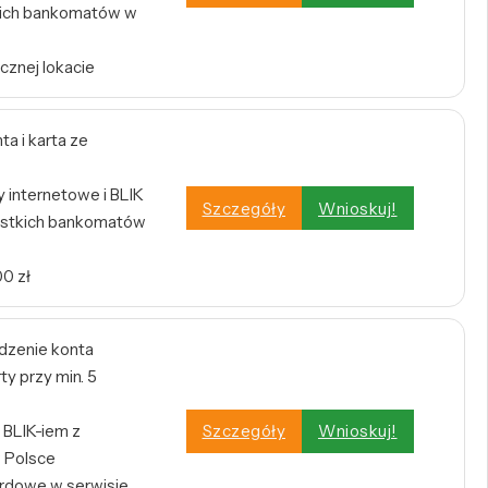
tkich bankomatów w
cznej lokacie
a i karta ze
internetowe i BLIK
Szczegóły
Wnioskuj!
stkich bankomatów
0 zł
dzenie konta
y przy min. 5
BLIK-iem z
Szczegóły
Wnioskuj!
 Polsce
rdowe w serwisie