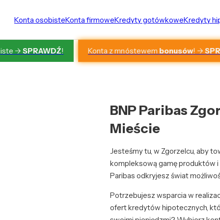
Konta osobiste
Konta firmowe
Kredyty gotówkowe
Kredyty h
Konta z mnóstewem
bonusów
! ->
SP
iste ->
SPRAWDŹ
!
BNP Paribas Zgor
Mieście
Jesteśmy tu, w Zgorzelcu, aby to
kompleksową gamę produktów i 
Paribas odkryjesz świat możliwoś
Potrzebujesz wsparcia w realiza
ofert kredytów hipotecznych, kt
swoimi pieniędzmi? Wybierz konto