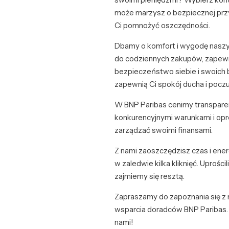
może marzysz o bezpiecznej przy
Ci pomnożyć oszczędności.
Dbamy o komfort i wygodę naszyc
do codziennych zakupów, zapewni
bezpieczeństwo siebie i swoich b
zapewnią Ci spokój ducha i pocz
W BNP Paribas cenimy transparen
konkurencyjnymi warunkami i opr
zarządzać swoimi finansami.
Z nami zaoszczędzisz czas i ener
w zaledwie kilka kliknięć. Uprośc
zajmiemy się resztą.
Zapraszamy do zapoznania się z n
wsparcia doradców BNP Paribas. 
nami!