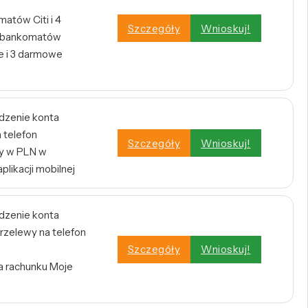
atów Citi i 4
Szczegóły
Wnioskuj!
h bankomatów
 i 3 darmowe
dzenie konta
 telefon
Szczegóły
Wnioskuj!
y w PLN w
plikacji mobilnej
dzenie konta
rzelewy na telefon
Szczegóły
Wnioskuj!
a rachunku Moje