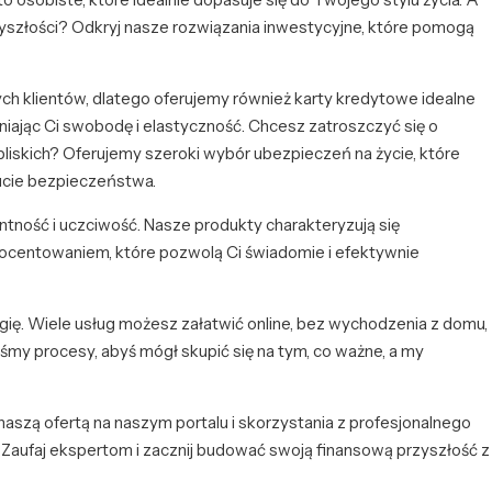
szłości? Odkryj nasze rozwiązania inwestycyjne, które pomogą
h klientów, dlatego oferujemy również karty kredytowe idealne
ając Ci swobodę i elastyczność. Chcesz zatroszczyć się o
liskich? Oferujemy szeroki wybór ubezpieczeń na życie, które
ucie bezpieczeństwa.
tność i uczciwość. Nasze produkty charakteryzują się
ocentowaniem, które pozwolą Ci świadomie i efektywnie
gię. Wiele usług możesz załatwić online, bez wychodzenia z domu,
iliśmy procesy, abyś mógł skupić się na tym, co ważne, a my
aszą ofertą na naszym portalu i skorzystania z profesjonalnego
Zaufaj ekspertom i zacznij budować swoją finansową przyszłość z