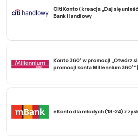
CitiKonto (kreacja „Daj się unieść 
Bank Handlowy
Konto 360° w promocji „Otwórz się
promocji konta Millennium 360°” 
eKonto dla młodych (18-24) z zys