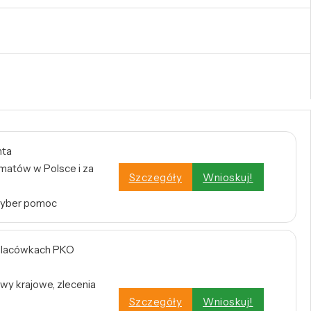
nta
atów w Polsce i za
Szczegóły
Wnioskuj!
Cyber pomoc
w placówkach PKO
wy krajowe, zlecenia
Szczegóły
Wnioskuj!