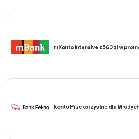
mKonto Intensive z 560 zł w prom
Konto Przekorzystne dla Młodych 