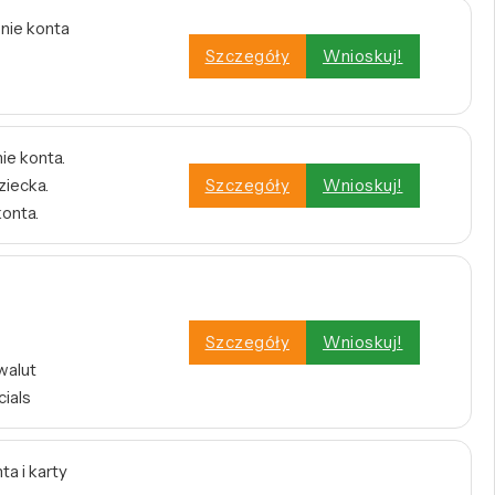
enie konta
Szczegóły
Wnioskuj!
ie konta.
ziecka.
Szczegóły
Wnioskuj!
konta.
Szczegóły
Wnioskuj!
walut
cials
a i karty