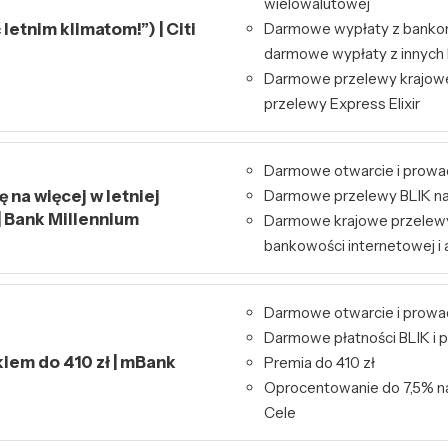
wielowalutowej
letnim klimatom!”) | Citi
Darmowe wypłaty z bankom
darmowe wypłaty z innyc
Darmowe przelewy krajowe
przelewy Express Elixir
Darmowe otwarcie i prowa
 na więcej w letniej
Darmowe przelewy BLIK na
| Bank Millennium
Darmowe krajowe przelew
bankowości internetowej i a
Darmowe otwarcie i prowa
Darmowe płatności BLIK i p
kiem do 410 zł | mBank
Premia do 410 zł
Oprocentowanie do 7,5% n
Cele