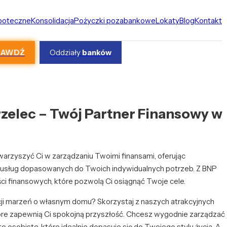
ipoteczne
Konsolidacja
Pożyczki pozabankowe
Lokaty
Blog
Kontakt
RAWDŹ
Oddziały
banków
zelec – Twój Partner Finansowy w
warzyszyć Ci w zarządzaniu Twoimi finansami, oferując
usług dopasowanych do Twoich indywidualnych potrzeb. Z BNP
ci finansowych, które pozwolą Ci osiągnąć Twoje cele.
cji marzeń o własnym domu? Skorzystaj z naszych atrakcyjnych
óre zapewnią Ci spokojną przyszłość. Chcesz wygodnie zarządzać
 osobiste, które idealnie dopasuje się do Twojego stylu życia. A