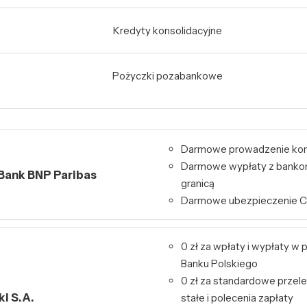
Kredyty konsolidacyjne
Pożyczki pozabankowe
Darmowe prowadzenie ko
Darmowe wypłaty z bankom
 Bank BNP Paribas
granicą
Darmowe ubezpieczenie 
0 zł za wpłaty i wypłaty 
Banku Polskiego
0 zł za standardowe przele
i S.A.
stałe i polecenia zapłaty