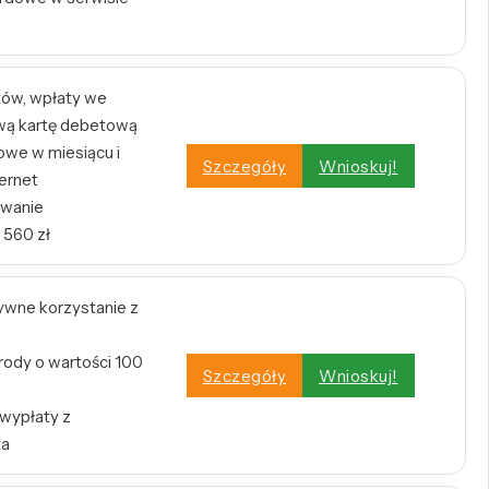
tów, wpłaty we
wą kartę debetową
owe w miesiącu i
Szczegóły
Wnioskuj!
ernet
owanie
 560 zł
tywne korzystanie z
rody o wartości 100
Szczegóły
Wnioskuj!
 wypłaty z
ta