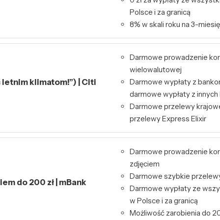
Polsce i za granicą
8% w skali roku na 3-miesię
Darmowe prowadzenie kont
wielowalutowej
letnim klimatom!”) | Citi
Darmowe wypłaty z bankom
darmowe wypłaty z innyc
Darmowe przelewy krajowe
przelewy Express Elixir
Darmowe prowadzenie kont
zdjęciem
Darmowe szybkie przelewy 
kiem do 200 zł | mBank
Darmowe wypłaty ze wszy
w Polsce i za granicą
Możliwość zarobienia do 20