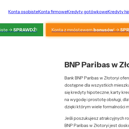
Konta osobiste
Konta firmowe
Kredyty gotówkowe
Kredyty h
Konta z mnóstewem
bonusów
! ->
SP
iste ->
SPRAWDŹ
!
BNP Paribas w Zł
Bank BNP Paribas w Złotoryi ofer
dostępne dla wszystkich mieszka
się kredyty hipoteczne, karty kr
na wygodę i prostotę obsługi, dla
dzięki którym wiele formalności 
Jeśli poszukujesz atrakcyjnych r
BNP Paribas w Złotoryi jest do