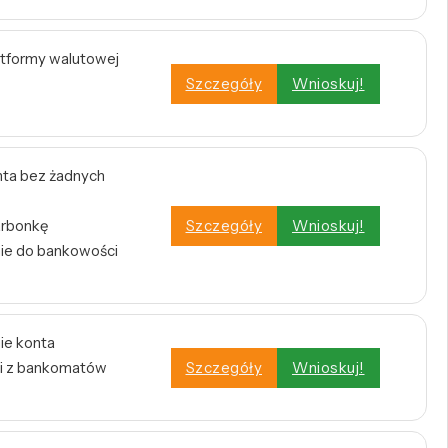
atformy walutowej
Szczegóły
Wnioskuj!
ta bez żadnych
arbonkę
Szczegóły
Wnioskuj!
nie do bankowości
ie konta
i z bankomatów
Szczegóły
Wnioskuj!