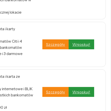
cznej lokacie
a i karty
atów Citi i 4
Szczegóły
Wnioskuj!
h bankomatów
 i 3 darmowe
a i karta ze
internetowe i BLIK
Szczegóły
Wnioskuj!
stkich bankomatów
0 zł