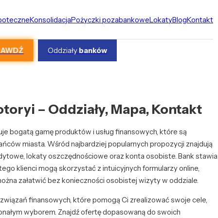
ipoteczne
Konsolidacja
Pożyczki pozabankowe
Lokaty
Blog
Kontakt
RAWDŹ
Oddziały
banków
otoryi – Oddziały, Mapa, Kontakt
uje bogatą gamę produktów i usług finansowych, które są
ńców miasta. Wśród najbardziej popularnych propozycji znajdują
edytowe, lokaty oszczędnościowe oraz konta osobiste. Bank stawia
tego klienci mogą skorzystać z intuicyjnych formularzy online,
można załatwić bez konieczności osobistej wizyty w oddziale.
ozwiązań finansowych, które pomogą Ci zrealizować swoje cele,
skonałym wyborem. Znajdź ofertę dopasowaną do swoich