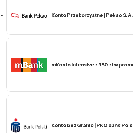
Konto Przekorzystne | Pekao S.A.
mKonto Intensive z 560 zł w prom
Konto bez Granic | PKO Bank Polsk