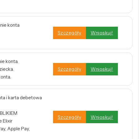
enie konta
Szczegóły
Wnioskuj!
ie konta.
ziecka.
Szczegóły
Wnioskuj!
konta.
a i karta debetowa
 BLIKIEM
Szczegóły
Wnioskuj!
Elixir
ay, Apple Pay,