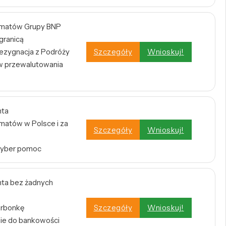
omatów Grupy BNP
 granicą
zygnacja z Podróży
Szczegóły
Wnioskuj!
w przewalutowania
nta
atów w Polsce i za
Szczegóły
Wnioskuj!
Cyber pomoc
ta bez żadnych
arbonkę
Szczegóły
Wnioskuj!
nie do bankowości