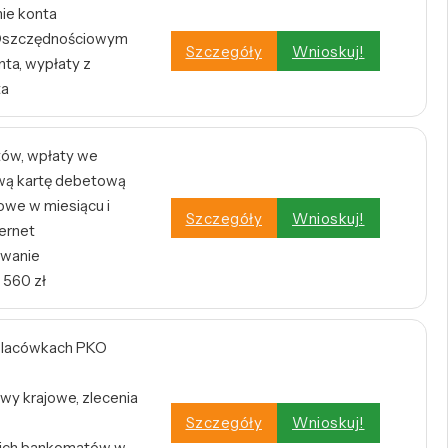
nie konta
e Oszczędnościowym
Szczegóły
Wnioskuj!
ta, wypłaty z
ta
tów, wpłaty we
wą kartę debetową
owe w miesiącu i
Szczegóły
Wnioskuj!
ernet
owanie
 560 zł
w placówkach PKO
wy krajowe, zlecenia
Szczegóły
Wnioskuj!
tkich bankomatów w