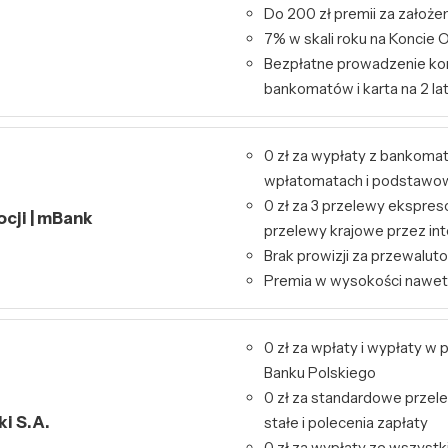
Do 200 zł premii za założe
7% w skali roku na Konci
Bezpłatne prowadzenie kon
bankomatów i karta na 2 la
0 zł za wypłaty z bankoma
wpłatomatach i podstawo
0 zł za 3 przelewy ekspres
ocji | mBank
przelewy krajowe przez int
Brak prowizji za przewalut
Premia w wysokości nawet
0 zł za wpłaty i wypłaty 
Banku Polskiego
0 zł za standardowe przele
i S.A.
stałe i polecenia zapłaty
0 zł za wypłaty ze wszys