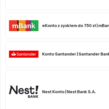
eKonto z zyskiem do 750 zł | mBa
Konto Santander | Santander Ban
Nest Konto | Nest Bank S.A.