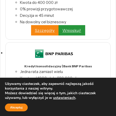
Kwota do 400 000 zł
0% prowizji przygotowawczej
Decyzja w 45 minut
Na dowolny cel biznesowy
Szczegóły
Wnioskuj!
Kredyt konsolidacyjny | Bank BNP Paribas
Jedna rata zamiast wielu
Kwota od 1000 zł do 230 000 zł
Używamy ciasteczek, aby zapewnić najlepszą jakość
0% prowizji
korzystania z naszej witryny.
Szczegóły
Wnioskuj!
Możesz dowiedzieć się więcej o tym, jakich ciasteczek
używamy, lub wyłączyć je w
ustawieniach
.
Akceptuj