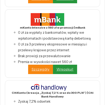
mKonto Intensive z 560 zł w promocji | mBank
0 zł za wypłaty z bankomatów, wpłaty we
wpłatomatach i podstawową kartę debetową
0 zł za 3 przelewy ekspresowe w miesiącu i
przelewy krajowe przez internet
Brak prowizji za przewalutowanie
Premia w wysokości nawet 560 zł
Szczegóły
Wnioskuj!
CitiKonto (kreacja „Zyskaj 7,2 % oraz do 300 PLN”) | Citi
Bank Handlowy
Zyskaj 7,2% odsetek