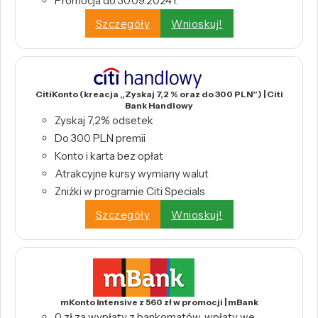
Promocja do 30.09.2024 r.
Szczegóły
Wnioskuj!
CitiKonto (kreacja „Zyskaj 7,2 % oraz do 300 PLN”) | Citi
Bank Handlowy
Zyskaj 7,2% odsetek
Do 300 PLN premii
Konto i karta bez opłat
Atrakcyjne kursy wymiany walut
Zniżki w programie Citi Specials
Szczegóły
Wnioskuj!
mKonto Intensive z 560 zł w promocji | mBank
0 zł za wypłaty z bankomatów, wpłaty we