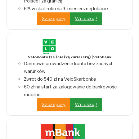
Polsce i za granicą
8% w skali roku na 3-miesięcznej lokacie
Szczegóły
Wnioskuj!
VeloKonto (ze ścieżką kurierską) | VeloBank
Darmowe prowadzenie konta bez żadnych
warunków
Zwrot do 540 zł na VeloSkarbonkę
60 zł na start za zalogowanie do bankowości
mobilnej
Szczegóły
Wnioskuj!