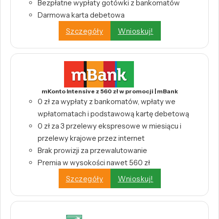
Bezpłatne wypłaty gotówki z bankomatów
Darmowa karta debetowa
Szczegóły
Wnioskuj!
mKonto Intensive z 560 zł w promocji | mBank
0 zł za wypłaty z bankomatów, wpłaty we
wpłatomatach i podstawową kartę debetową
0 zł za 3 przelewy ekspresowe w miesiącu i
przelewy krajowe przez internet
Brak prowizji za przewalutowanie
Premia w wysokości nawet 560 zł
Szczegóły
Wnioskuj!