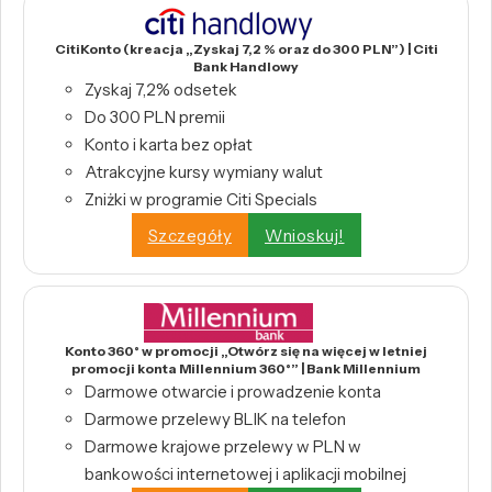
CitiKonto (kreacja „Zyskaj 7,2 % oraz do 300 PLN”) | Citi
Bank Handlowy
Zyskaj 7,2% odsetek
Do 300 PLN premii
Konto i karta bez opłat
Atrakcyjne kursy wymiany walut
Zniżki w programie Citi Specials
Szczegóły
Wnioskuj!
Konto 360° w promocji „Otwórz się na więcej w letniej
promocji konta Millennium 360°” | Bank Millennium
Darmowe otwarcie i prowadzenie konta
Darmowe przelewy BLIK na telefon
Darmowe krajowe przelewy w PLN w
bankowości internetowej i aplikacji mobilnej