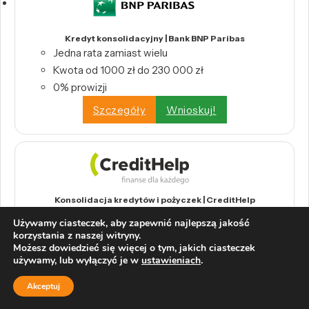
Kredyt konsolidacyjny | Bank BNP Paribas
Jedna rata zamiast wielu
Kwota od 1000 zł do 230 000 zł
0% prowizji
Szczegóły
Wnioskuj!
Konsolidacja kredytów i pożyczek | CreditHelp
Połącz wszystkie swoje kredyty w jedną,
Używamy ciasteczek, aby zapewnić najlepszą jakość
wygodną ratę.
korzystania z naszej witryny.
Możesz dowiedzieć się więcej o tym, jakich ciasteczek
Odbierz swoje pieniądze z tytułu nadpłat
używamy, lub wyłączyć je w
ustawieniach
.
bankowych.
Wystarczy raport BIK, by skorzystać z
Akceptuj
konsolidacji.