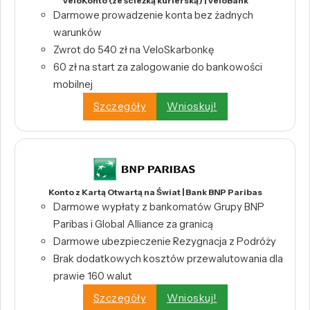
VeloKonto (ze ścieżką kurierską) | VeloBank
Darmowe prowadzenie konta bez żadnych
warunków
Zwrot do 540 zł na VeloSkarbonkę
60 zł na start za zalogowanie do bankowości
mobilnej
Szczegóły
Wnioskuj!
Konto z Kartą Otwartą na Świat | Bank BNP Paribas
Darmowe wypłaty z bankomatów Grupy BNP
Paribas i Global Alliance za granicą
Darmowe ubezpieczenie Rezygnacja z Podróży
Brak dodatkowych kosztów przewalutowania dla
prawie 160 walut
Szczegóły
Wnioskuj!