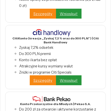
0 zł)
Szczegóły
Wnioskuj!
CitiKonto (kreacja „Zyskaj 7,2 % oraz do 300 PLN”) | Citi
Bank Handlowy
Zyskaj 7,2% odsetek
Do 300 PLN premii
Konto i karta bez opłat
Atrakcyjne kursy wymiany walut
Zniżki w programie Citi Specials
Szczegóły
Wnioskuj!
Konto Przekorzystne dla Młodych | Pekao S.A.
Do 200 zł za otwarcie i aktywne korzystanie z