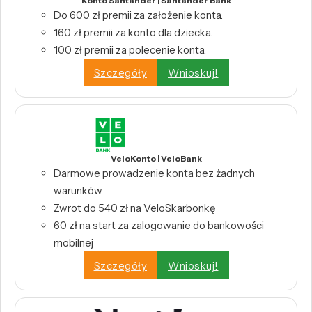
Konto Santander | Santander Bank
Do 600 zł premii za założenie konta.
160 zł premii za konto dla dziecka.
100 zł premii za polecenie konta.
Szczegóły
Wnioskuj!
VeloKonto | VeloBank
Darmowe prowadzenie konta bez żadnych
warunków
Zwrot do 540 zł na VeloSkarbonkę
60 zł na start za zalogowanie do bankowości
mobilnej
Szczegóły
Wnioskuj!