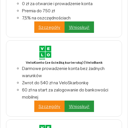
0 zł za otwarcie i prowadzenie konta
Premia do 750 zł
7,5% na oszczędnościach
Szczegóły
Wnioskuj!
VeloKonto (ze ścieżką kurierską) | VeloBank
Darmowe prowadzenie konta bez żadnych
warunków
Zwrot do 540 zł na VeloSkarbonkę
60 zł na start za zalogowanie do bankowości
mobilnej
Szczegóły
Wnioskuj!