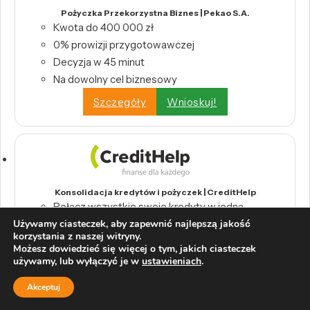
Pożyczka Przekorzystna Biznes | Pekao S.A.
Kwota do 400 000 zł
0% prowizji przygotowawczej
Decyzja w 45 minut
Na dowolny cel biznesowy
Szczegóły
Wnioskuj!
Konsolidacja kredytów i pożyczek | CreditHelp
Połącz wszystkie swoje kredyty w jedną,
Używamy ciasteczek, aby zapewnić najlepszą jakość
wygodną ratę.
korzystania z naszej witryny.
Odbierz swoje pieniądze z tytułu nadpłat
Możesz dowiedzieć się więcej o tym, jakich ciasteczek
bankowych.
używamy, lub wyłączyć je w
ustawieniach
.
Wystarczy raport BIK, by skorzystać z
Akceptuj
konsolidacji.