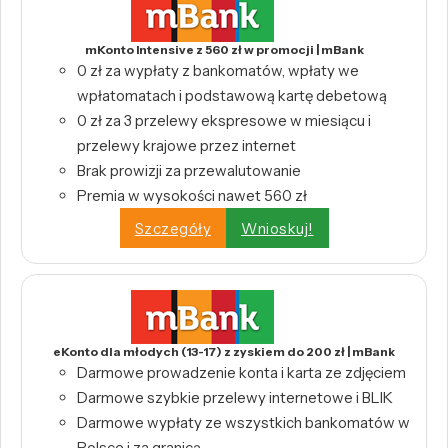
mKonto Intensive z 560 zł w promocji | mBank
0 zł za wypłaty z bankomatów, wpłaty we
wpłatomatach i podstawową kartę debetową
0 zł za 3 przelewy ekspresowe w miesiącu i
przelewy krajowe przez internet
Brak prowizji za przewalutowanie
Premia w wysokości nawet 560 zł
Szczegóły
Wnioskuj!
eKonto dla młodych (13-17) z zyskiem do 200 zł | mBank
Darmowe prowadzenie konta i karta ze zdjęciem
Darmowe szybkie przelewy internetowe i BLIK
Darmowe wypłaty ze wszystkich bankomatów w
Polsce i za granicą