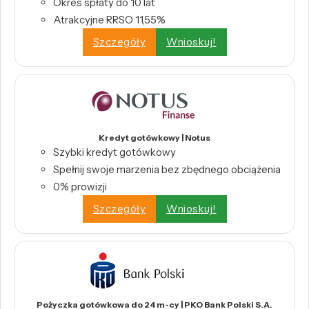
Okres spłaty do 10 lat
Atrakcyjne RRSO 11,55%
Szczegóły
Wnioskuj!
Kredyt gotówkowy | Notus
Szybki kredyt gotówkowy
Spełnij swoje marzenia bez zbędnego obciążenia
0% prowizji
Szczegóły
Wnioskuj!
Pożyczka gotówkowa do 24 m-cy | PKO Bank Polski S.A.