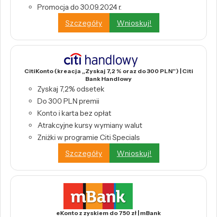
Promocja do 30.09.2024 r.
Szczegóły
Wnioskuj!
CitiKonto (kreacja „Zyskaj 7,2 % oraz do 300 PLN”) | Citi
Bank Handlowy
Zyskaj 7,2% odsetek
Do 300 PLN premii
Konto i karta bez opłat
Atrakcyjne kursy wymiany walut
Zniżki w programie Citi Specials
Szczegóły
Wnioskuj!
eKonto z zyskiem do 750 zł | mBank