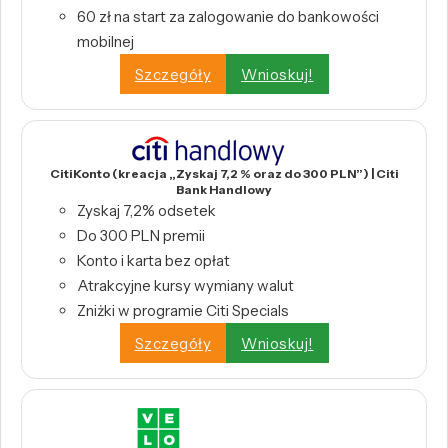
60 zł na start za zalogowanie do bankowości
mobilnej
Szczegóły
Wnioskuj!
CitiKonto (kreacja „Zyskaj 7,2 % oraz do 300 PLN”) | Citi
Bank Handlowy
Zyskaj 7,2% odsetek
Do 300 PLN premii
Konto i karta bez opłat
Atrakcyjne kursy wymiany walut
Zniżki w programie Citi Specials
Szczegóły
Wnioskuj!