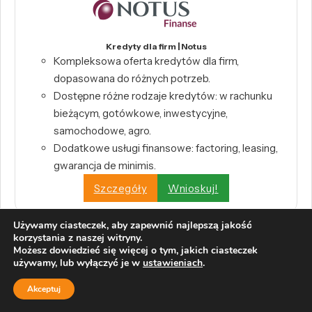
Kredyty dla firm | Notus
Kompleksowa oferta kredytów dla firm,
dopasowana do różnych potrzeb.
Dostępne różne rodzaje kredytów: w rachunku
bieżącym, gotówkowe, inwestycyjne,
samochodowe, agro.
Dodatkowe usługi finansowe: factoring, leasing,
gwarancja de minimis.
Szczegóły
Wnioskuj!
Używamy ciasteczek, aby zapewnić najlepszą jakość
korzystania z naszej witryny.
Możesz dowiedzieć się więcej o tym, jakich ciasteczek
używamy, lub wyłączyć je w
ustawieniach
.
Internetowy Kredyt Konsolidacyjny | Alior Bank
Akceptuj
Wysoka kwota kredytu – nawet 200 000 zł