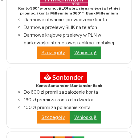
Konto 360° w promocji „Otwórz się na więcej w letniej
promocji konta Millennium 360°” | Bank Millennium
Darmowe otwarcie i prowadzenie konta
Darmowe przelewy BLIK na telefon
Darmowe krajowe przelewy w PLN w
bankowości internetowej i aplikacji mobilnej
Szczegóły
Wnioskuj!
Konto Santander | Santander Bank
Do 600 zł premii za założenie konta.
160 zł premii za konto dla dziecka.
100 zł premii za polecenie konta.
Szczegóły
Wnioskuj!