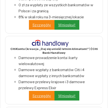
0 zł za wypłaty ze wszystkich bankomatów w
Polsce i za granicą
8% w skali roku na 3-miesięcznej lokacie
Szczegóły
Wnioskuj!
CitiKonto (kreacja „Daj się unieść letnim klimatom!”) | Citi
Bank Handlowy
Darmowe prowadzenie konta i karty
wielowalutowej
Darmowe wypłaty z bankomatów Citi i 4
darmowe wypłaty z innych bankomatów
Darmowe przelewy krajowe i 3 darmowe
przelewy Express Elixir
Szczegóły
Wnioskuj!