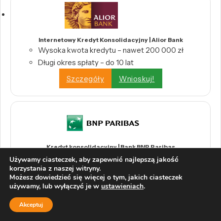
Internetowy Kredyt Konsolidacyjny | Alior Bank
Wysoka kwota kredytu – nawet 200 000 zł
Długi okres spłaty – do 10 lat
Szczegóły
Wnioskuj!
Kredyt konsolidacyjny | Bank BNP Paribas
Jedna rata zamiast wielu
Używamy ciasteczek, aby zapewnić najlepszą jakość
korzystania z naszej witryny.
Kwota od 1000 zł do 230 000 zł
Możesz dowiedzieć się więcej o tym, jakich ciasteczek
0% prowizji
używamy, lub wyłączyć je w
ustawieniach
.
Szczegóły
Wnioskuj!
Akceptuj