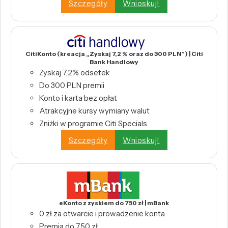
Szczegóły
Wnioskuj!
CitiKonto (kreacja „Zyskaj 7,2 % oraz do 300 PLN”) | Citi
Bank Handlowy
Zyskaj 7,2% odsetek
Do 300 PLN premii
Konto i karta bez opłat
Atrakcyjne kursy wymiany walut
Zniżki w programie Citi Specials
Szczegóły
Wnioskuj!
eKonto z zyskiem do 750 zł | mBank
0 zł za otwarcie i prowadzenie konta
Premia do 750 zł