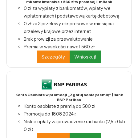
mKonto Intensive z 560 zł w promocji | mBank
0 zł za wypłaty z bankomatów, wpłaty we
wpłatomatach i podstawową kartę debetową
0 zł za 3 przelewy ekspresowe w miesiącu i
przelewy krajowe przez internet
Brak prowizji za przewalutowanie
Premia w wysokości nawet 560 zł
Szczegóły
Wnioskuj!
Konto Osobiste w promocji „Zgotuj sobie premię” | Bank
BNP Paribas
Konto osobiste z premią do 580 zł
Promocja do 18.08.2024 r.
Niskie opłaty za prowadzenie rachunku (2,5 zł lub
0 zł)