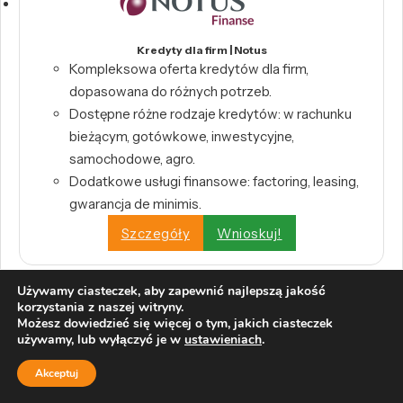
Kredyty dla firm | Notus
Kompleksowa oferta kredytów dla firm,
dopasowana do różnych potrzeb.
Dostępne różne rodzaje kredytów: w rachunku
bieżącym, gotówkowe, inwestycyjne,
samochodowe, agro.
Dodatkowe usługi finansowe: factoring, leasing,
gwarancja de minimis.
Szczegóły
Wnioskuj!
Używamy ciasteczek, aby zapewnić najlepszą jakość
korzystania z naszej witryny.
Możesz dowiedzieć się więcej o tym, jakich ciasteczek
Pożyczka Przekorzystna Biznes | Pekao S.A.
używamy, lub wyłączyć je w
ustawieniach
.
Kwota do 400 000 zł
0% prowizji przygotowawczej
Akceptuj
Decyzja w 45 minut