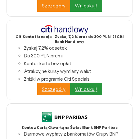
Szczegóły
Wnioskuj!
CitiKonto (kreacja „Zyskaj 7,2 % oraz do 300 PLN”) | Citi
Bank Handlowy
Zyskaj 7,2% odsetek
Do 300 PLN premii
Konto i karta bez opłat
Atrakcyjne kursy wymiany walut
Zniżki w programie Citi Specials
Szczegóły
Wnioskuj!
Konto z Kartą Otwartą na Świat | Bank BNP Paribas
Darmowe wypłaty z bankomatów Grupy BNP