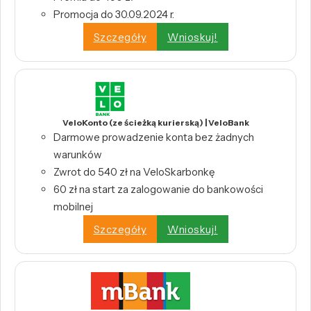
Promocja do 30.09.2024 r.
Szczegóły
Wnioskuj!
VeloKonto (ze ścieżką kurierską) | VeloBank
Darmowe prowadzenie konta bez żadnych
warunków
Zwrot do 540 zł na VeloSkarbonkę
60 zł na start za zalogowanie do bankowości
mobilnej
Szczegóły
Wnioskuj!