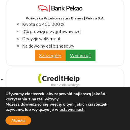
Pożyczka Przekorzystna Biznes | Pekao S.A.
Kwota do 400 000 zł
0% prowizji przygotowawczej
Decyzja w 45 minut
Na dowolny cel biznesowy
Szczegóły
Wnioskuj!
Używamy ciasteczek, aby zapewnić najlepszą jakość
Konsolidacja kredytów i pożyczek | CreditHelp
korzystania z naszej witryny.
Połącz wszystkie swoje kredyty w jedną,
Możesz dowiedzieć się więcej o tym, jakich ciasteczek
wygodną ratę.
używamy, lub wyłączyć je w
ustawieniach
.
Odbierz swoje pieniądze z tytułu nadpłat
Akceptuj
bankowych.
Wystarczy raport BIK, by skorzystać z