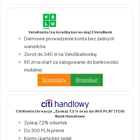
VeloKonto (ze ścieżką kurierską) | VeloBank
Darmowe prowadzenie konta bez żadnych
warunków
Zwrot do 540 zł na VeloSkarbonkę
60 zł na start za zalogowanie do bankowości
mobilnej
Szczegóły
Wnioskuj!
CitiKonto (kreacja „Zyskaj 7,2 % oraz do 300 PLN”) | Citi
Bank Handlowy
Zyskaj 7,2% odsetek
Do 300 PLN premii
Konto i karta bez opłat