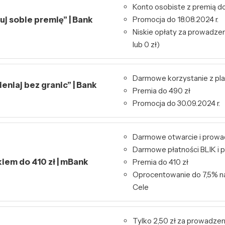
Konto osobiste z premią do
j sobie premię” | Bank
Promocja do 18.08.2024 r.
Niskie opłaty za prowadzeni
lub 0 zł)
Darmowe korzystanie z pl
niaj bez granic” | Bank
Premia do 490 zł
Promocja do 30.09.2024 r.
Darmowe otwarcie i prowa
Darmowe płatności BLIK i p
kiem do 410 zł | mBank
Premia do 410 zł
Oprocentowanie do 7,5% n
Cele
Tylko 2,50 zł za prowadzen