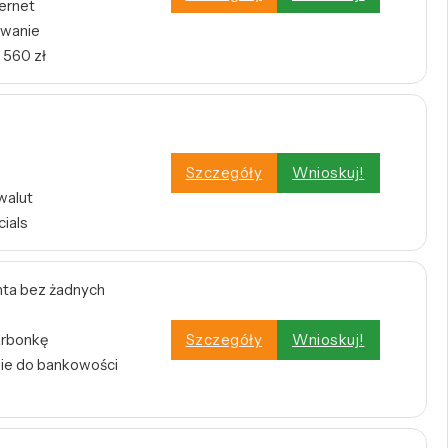
ernet
owanie
 560 zł
Szczegóły
Wnioskuj!
walut
cials
ta bez żadnych
arbonkę
Szczegóły
Wnioskuj!
nie do bankowości