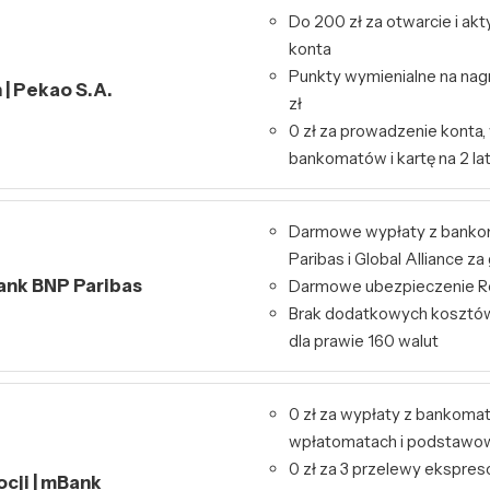
Do 200 zł za otwarcie i ak
konta
Punkty wymienialne na nag
| Pekao S.A.
zł
0 zł za prowadzenie konta,
bankomatów i kartę na 2 la
Darmowe wypłaty z bank
Paribas i Global Alliance za
Bank BNP Paribas
Darmowe ubezpieczenie Re
Brak dodatkowych kosztó
dla prawie 160 walut
0 zł za wypłaty z bankoma
wpłatomatach i podstawo
0 zł za 3 przelewy ekspres
ocji | mBank