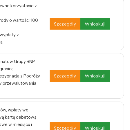
tywne korzystanie z
rody o wartości 100
Szczegóły
Wnioskuj!
 wypłaty z
ta
omatów Grupy BNP
 granicą
zygnacja z Podróży
Szczegóły
Wnioskuj!
w przewalutowania
tów, wpłaty we
wą kartę debetową
owe w miesiącu i
Szczegóły
Wnioskuj!