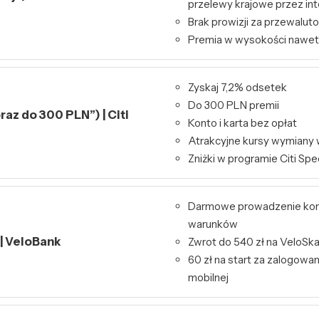
przelewy krajowe przez int
Brak prowizji za przewalut
Premia w wysokości nawet
Zyskaj 7,2% odsetek
Do 300 PLN premii
raz do 300 PLN”) | Citi
Konto i karta bez opłat
Atrakcyjne kursy wymiany 
Zniżki w programie Citi Spe
Darmowe prowadzenie kon
warunków
 | VeloBank
Zwrot do 540 zł na VeloSk
60 zł na start za zalogowa
mobilnej