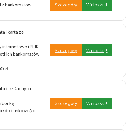
i z bankomatów
Szczegóły
Wnioskuj!
a i karta ze
internetowe i BLIK
Szczegóły
Wnioskuj!
stkich bankomatów
0 zł
ta bez żadnych
arbonkę
Szczegóły
Wnioskuj!
nie do bankowości