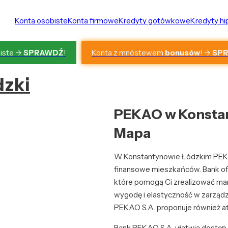
Konta osobiste
Konta firmowe
Kredyty gotówkowe
Kredyty h
Konta z mnóstewem
bonusów
! ->
SP
iste ->
SPRAWDŹ
!
dzki
PEKAO w Konstan
Mapa
W Konstantynowie Łódzkim PEKAO
finansowe mieszkańców. Bank ofe
które pomogą Ci zrealizować ma
wygodę i elastyczność w zarządz
PEKAO S.A. proponuje również at
Bank PEKAO S.A. ułatwia dostęp 