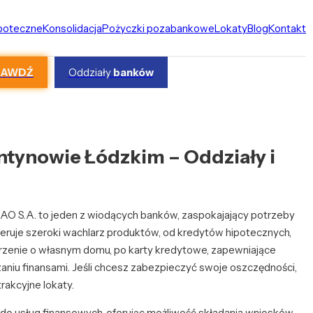
ipoteczne
Konsolidacja
Pożyczki pozabankowe
Lokaty
Blog
Kontakt
RAWDŹ
Oddziały
banków
tynowie Łódzkim – Oddziały i
 S.A. to jeden z wiodących banków, zaspokajający potrzeby
ruje szeroki wachlarz produktów, od kredytów hipotecznych,
rzenie o własnym domu, po karty kredytowe, zapewniające
aniu finansami. Jeśli chcesz zabezpieczyć swoje oszczędności,
rakcyjne lokaty.
do usług finansowych, oferując możliwość składania wniosków