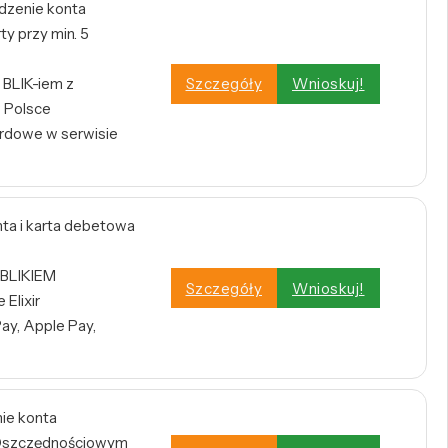
dzenie konta
y przy min. 5
BLIK-iem z
Szczegóły
Wnioskuj!
 Polsce
rdowe w serwisie
a i karta debetowa
 BLIKIEM
Szczegóły
Wnioskuj!
Elixir
ay, Apple Pay,
nie konta
e Oszczędnościowym