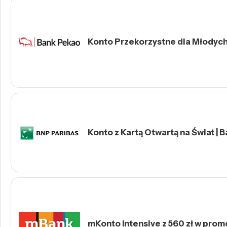
Konto Przekorzystne dla Młodych 
Konto z Kartą Otwartą na Świat | 
mKonto Intensive z 560 zł w prom