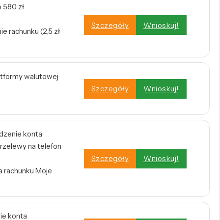
 580 zł
Szczegóły
Wnioskuj!
e rachunku (2,5 zł
atformy walutowej
Szczegóły
Wnioskuj!
dzenie konta
rzelewy na telefon
Szczegóły
Wnioskuj!
a rachunku Moje
ie konta