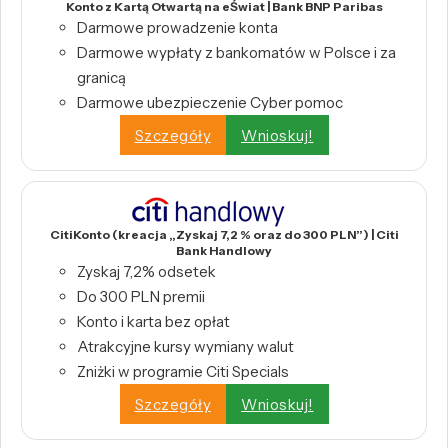
Konto z Kartą Otwartą na eŚwiat | Bank BNP Paribas
Darmowe prowadzenie konta
Darmowe wypłaty z bankomatów w Polsce i za
granicą
Darmowe ubezpieczenie Cyber pomoc
Szczegóły
Wnioskuj!
CitiKonto (kreacja „Zyskaj 7,2 % oraz do 300 PLN”) | Citi
Bank Handlowy
Zyskaj 7,2% odsetek
Do 300 PLN premii
Konto i karta bez opłat
Atrakcyjne kursy wymiany walut
Zniżki w programie Citi Specials
Szczegóły
Wnioskuj!