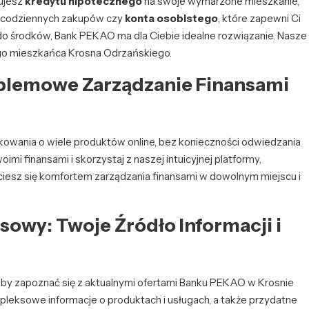
bujesz
kredytu hipotecznego
na swoje wymarzone mieszkanie,
codziennych zakupów czy
konta osobistego
, które zapewni Ci
o środków, Bank PEKAO ma dla Ciebie idealne rozwiązanie. Nasze
go mieszkańca Krosna Odrzańskiego.
oblemowe Zarządzanie Finansami
wania o wiele produktów online, bez konieczności odwiedzania
imi finansami i skorzystaj z naszej intuicyjnej platformy,
 ciesz się komfortem zarządzania finansami w dowolnym miejscu i
sowy: Twoje Źródło Informacji i
aby zapoznać się z aktualnymi ofertami Banku PEKAO w Krosnie
leksowe informacje o produktach i usługach, a także przydatne