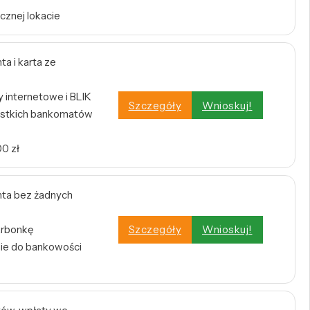
cznej lokacie
a i karta ze
internetowe i BLIK
Szczegóły
Wnioskuj!
stkich bankomatów
0 zł
ta bez żadnych
arbonkę
Szczegóły
Wnioskuj!
nie do bankowości