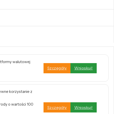
atformy walutowej
Szczegóły
Wnioskuj!
tywne korzystanie z
rody o wartości 100
Szczegóły
Wnioskuj!