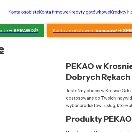
Konta osobiste
Konta firmowe
Kredyty gotówkowe
Kredyty h
Konta z mnóstewem
bonusów
! ->
SP
iste ->
SPRAWDŹ
!
e
PEKAO w Krosnie
Dobrych Rękach
Jesteśmy obecni w Krosnie Odrza
dostosowane do Twoich indywidua
wybór produktów i usług, które uł
Produkty PEKAO 