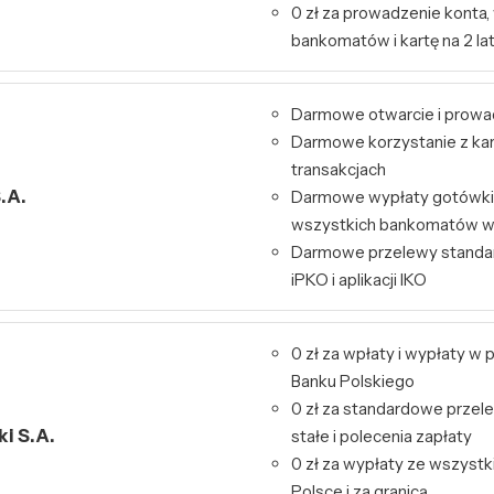
0 zł za prowadzenie konta,
bankomatów i kartę na 2 la
Darmowe otwarcie i prowa
Darmowe korzystanie z kart
transakcjach
.A.
Darmowe wypłaty gotówki 
wszystkich bankomatów w
Darmowe przelewy standa
iPKO i aplikacji IKO
0 zł za wpłaty i wypłaty 
Banku Polskiego
0 zł za standardowe przele
i S.A.
stałe i polecenia zapłaty
0 zł za wypłaty ze wszys
Polsce i za granicą