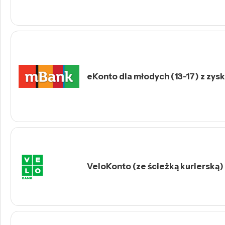
eKonto dla młodych (13-17) z zys
VeloKonto (ze ścieżką kurierską)