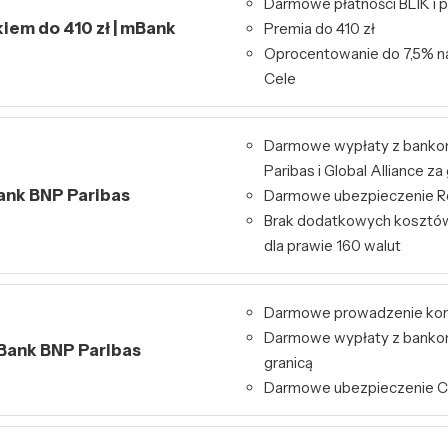
Darmowe płatności BLIK i p
kiem do 410 zł | mBank
Premia do 410 zł
Oprocentowanie do 7,5% n
Cele
Darmowe wypłaty z bank
Paribas i Global Alliance za
Bank BNP Paribas
Darmowe ubezpieczenie Re
Brak dodatkowych kosztó
dla prawie 160 walut
Darmowe prowadzenie ko
Darmowe wypłaty z bankom
 Bank BNP Paribas
granicą
Darmowe ubezpieczenie 