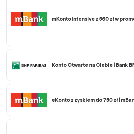
mKonto Intensive z 560 zł w prom
Konto Otwarte na Ciebie | Bank B
eKonto z zyskiem do 750 zł | mBa