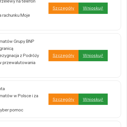
rzelewy na telefon
Szczegóły
Wnioskuj!
a rachunku Moje
omatów Grupy BNP
 granicą
zygnacja z Podróży
Szczegóły
Wnioskuj!
w przewalutowania
nta
atów w Polsce i za
Szczegóły
Wnioskuj!
Cyber pomoc