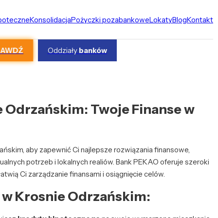
ipoteczne
Konsolidacja
Pożyczki pozabankowe
Lokaty
Blog
Kontakt
RAWDŹ
Oddziały
banków
 Odrzańskim: Twoje Finanse w
ńskim, aby zapewnić Ci najlepsze rozwiązania finansowe,
lnych potrzeb i lokalnych realiów. Bank PEKAO oferuje szeroki
atwią Ci zarządzanie finansami i osiągnięcie celów.
w Krosnie Odrzańskim: