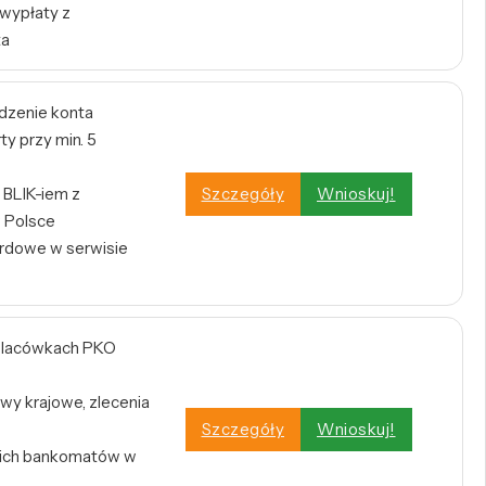
 wypłaty z
ta
dzenie konta
y przy min. 5
BLIK-iem z
Szczegóły
Wnioskuj!
 Polsce
rdowe w serwisie
w placówkach PKO
wy krajowe, zlecenia
Szczegóły
Wnioskuj!
tkich bankomatów w