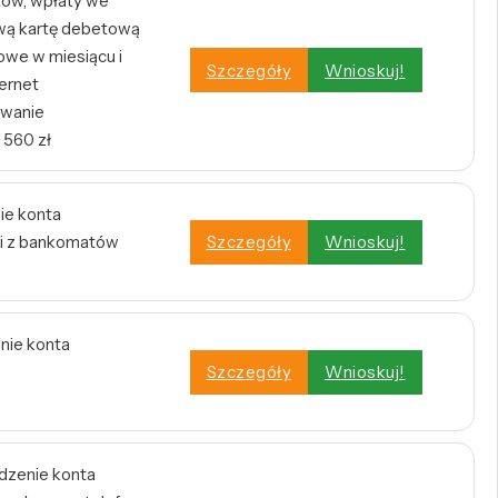
tów, wpłaty we
wą kartę debetową
owe w miesiącu i
Szczegóły
Wnioskuj!
ernet
owanie
 560 zł
ie konta
i z bankomatów
Szczegóły
Wnioskuj!
enie konta
Szczegóły
Wnioskuj!
dzenie konta