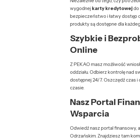
Niezależnie od tego, czy potrze
wygodnej
karty kredytowej
do 
bezpieczeństwo i łatwy dostęp d
produkty są dostępne dla każde
Szybkie i Bezpr
Online
Z PEKAO masz możliwość wniosko
oddziału. Odbierz kontrolę nad swo
dostępnej 24/7. Oszczędź czas i
czasie.
Nasz Portal Finan
Wsparcia
Odwiedź nasz portal finansowy, 
Odrzańskim. Znajdziesz tam komp