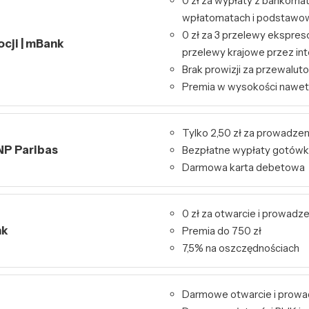
0 zł za wypłaty z bankoma
wpłatomatach i podstawo
0 zł za 3 przelewy ekspres
ocji | mBank
przelewy krajowe przez int
Brak prowizji za przewalut
Premia w wysokości nawet
Tylko 2,50 zł za prowadzen
NP Paribas
Bezpłatne wypłaty gotówk
Darmowa karta debetowa
0 zł za otwarcie i prowadz
nk
Premia do 750 zł
7,5% na oszczędnościach
Darmowe otwarcie i prowa