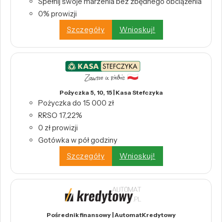
Spełnij swoje marzenia bez zbędnego obciążenia
0% prowizji
Szczegóły
Wnioskuj!
Pożyczka 5, 10, 15 | Kasa Stefczyka
Pożyczka do 15 000 zł
RRSO 17,22%
0 zł prowizji
Gotówka w pół godziny
Szczegóły
Wnioskuj!
Pośrednik finansowy | AutomatKredytowy