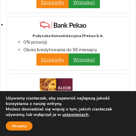
Szczegóły
Wnioskuj!
Pożyczka Konsolidacyjna | Pekao S.A.
0% prowizji
Okres kredytowania do 96 miesięcy
Szczegóły
Wnioskuj!
Używamy ciasteczek, aby zapewnić najlepszą jakość
Internetowy Kredyt Konsolidacyjny | Alior Bank
korzystania z naszej witryny.
Wysoka kwota kredytu – nawet 200 000 zł
Możesz dowiedzieć się więcej o tym, jakich ciasteczek
używamy, lub wyłączyć je w
ustawieniach
.
Długi okres spłaty – do 10 lat
Szczegóły
Wnioskuj!
Akceptuj