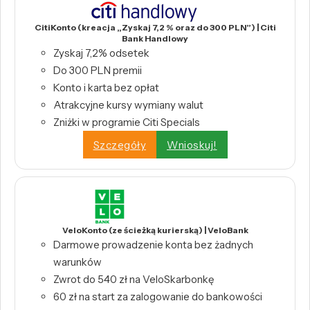
CitiKonto (kreacja „Zyskaj 7,2 % oraz do 300 PLN”) | Citi
Bank Handlowy
Zyskaj 7,2% odsetek
Do 300 PLN premii
Konto i karta bez opłat
Atrakcyjne kursy wymiany walut
Zniżki w programie Citi Specials
Szczegóły
Wnioskuj!
VeloKonto (ze ścieżką kurierską) | VeloBank
Darmowe prowadzenie konta bez żadnych
warunków
Zwrot do 540 zł na VeloSkarbonkę
60 zł na start za zalogowanie do bankowości