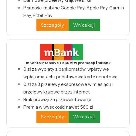
Darmowe przelewy krajowe Elixir
Płatności mobilne Google Pay, Apple Pay, Garmin
Pay, Fitbit Pay
Szczegóły
Wnioskuj!
mKonto Intensive z 560 zł w promocji | mBank
0 zł za wypłaty z bankomatów, wpłaty we
wpłatomatach i podstawową kartę debetową
0 zł za 3 przelewy ekspresowe w miesiącu i
przelewy krajowe przez internet
Brak prowizji za przewalutowanie
Premia w wysokości nawet 560 zł
Szczegóły
Wnioskuj!