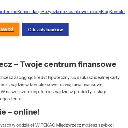
ipoteczne
Konsolidacja
Pożyczki pozabankowe
Lokaty
Blog
Kontakt
RAWDŹ
Oddziały
banków
cz – Twoje centrum finansowe
hcesz zaciągnąć kredyt hipoteczny lub szukasz idealnej karty
cz znajdziesz kompleksowe rozwiązania finansowe,
naszej szerokiej ofercie znajdziesz produkty i usługi
go klienta.
e – online!
wizytach w oddziale! W PEKAO Międzyrzecz możesz szybko i