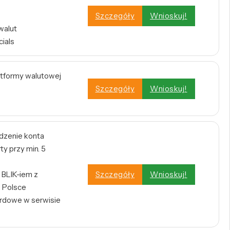
Szczegóły
Wnioskuj!
walut
cials
atformy walutowej
Szczegóły
Wnioskuj!
dzenie konta
y przy min. 5
BLIK-iem z
Szczegóły
Wnioskuj!
 Polsce
rdowe w serwisie