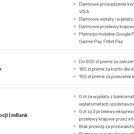
Darmowe prowadzenie kont
VISA
Darmowe wpłaty i wypłaty
Darmowe przelewy krajowe 
Płatności mobilne Google P
Garmin Pay, Fitbit Pay
Do 600 zł premii za założen
k
160 zł premii za konto dla d
100 zł premii za polecenie 
0 zł za wypłaty z bankoma
wpłatomatach i podstawo
0 zł za 3 przelewy ekspres
ocji | mBank
przelewy krajowe przez int
Brak prowizji za przewalut
Premia w wysokości nawet