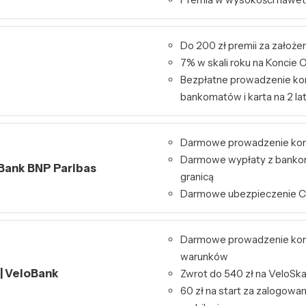
Do 200 zł premii za założe
7% w skali roku na Konci
Bezpłatne prowadzenie kon
bankomatów i karta na 2 la
Darmowe prowadzenie ko
Darmowe wypłaty z bankom
 Bank BNP Paribas
granicą
Darmowe ubezpieczenie 
Darmowe prowadzenie kon
warunków
 | VeloBank
Zwrot do 540 zł na VeloSk
60 zł na start za zalogowa