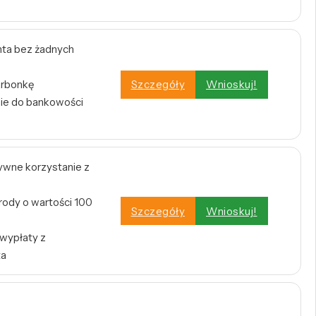
ta bez żadnych
arbonkę
Szczegóły
Wnioskuj!
nie do bankowości
tywne korzystanie z
rody o wartości 100
Szczegóły
Wnioskuj!
 wypłaty z
ta