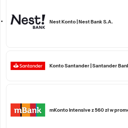
Nest Konto | Nest Bank S.A.
Konto Santander | Santander Ban
mKonto Intensive z 560 zł w prom