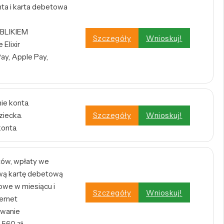
a i karta debetowa
 BLIKIEM
Szczegóły
Wnioskuj!
Elixir
ay, Apple Pay,
ie konta.
ziecka.
Szczegóły
Wnioskuj!
konta.
tów, wpłaty we
wą kartę debetową
owe w miesiącu i
Szczegóły
Wnioskuj!
ernet
owanie
 560 zł