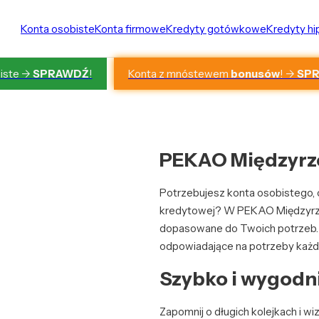
Konta osobiste
Konta firmowe
Kredyty gotówkowe
Kredyty h
Konta z mnóstewem
bonusów
! ->
SP
iste ->
SPRAWDŹ
!
PEKAO Międzyrze
Potrzebujesz konta osobistego, c
kredytowej? W PEKAO Międzyrze
dopasowane do Twoich potrzeb. W 
odpowiadające na potrzeby każde
Szybko i wygodni
Zapomnij o długich kolejkach i 