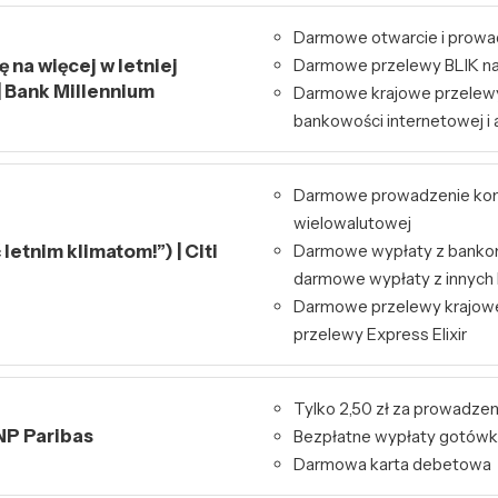
Darmowe otwarcie i prowa
 na więcej w letniej
Darmowe przelewy BLIK na
| Bank Millennium
Darmowe krajowe przelew
bankowości internetowej i a
Darmowe prowadzenie kont
wielowalutowej
letnim klimatom!”) | Citi
Darmowe wypłaty z bankom
darmowe wypłaty z innyc
Darmowe przelewy krajowe
przelewy Express Elixir
Tylko 2,50 zł za prowadzen
NP Paribas
Bezpłatne wypłaty gotówk
Darmowa karta debetowa