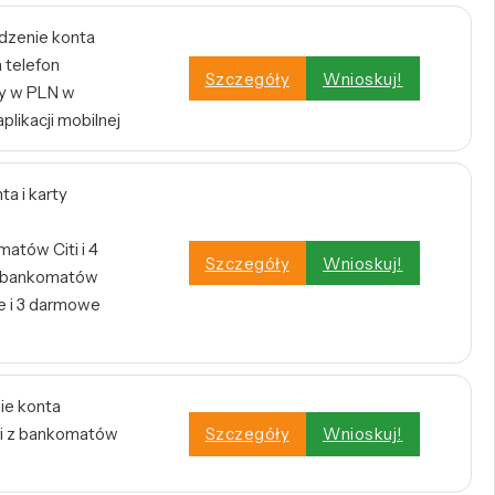
dzenie konta
 telefon
Szczegóły
Wnioskuj!
y w PLN w
plikacji mobilnej
a i karty
atów Citi i 4
Szczegóły
Wnioskuj!
h bankomatów
 i 3 darmowe
ie konta
i z bankomatów
Szczegóły
Wnioskuj!