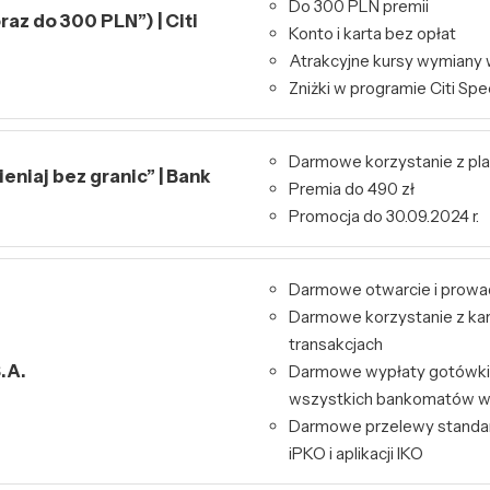
Do 300 PLN premii
raz do 300 PLN”) | Citi
Konto i karta bez opłat
Atrakcyjne kursy wymiany 
Zniżki w programie Citi Spe
Darmowe korzystanie z pl
niaj bez granic” | Bank
Premia do 490 zł
Promocja do 30.09.2024 r.
Darmowe otwarcie i prowa
Darmowe korzystanie z kart
transakcjach
.A.
Darmowe wypłaty gotówki 
wszystkich bankomatów w
Darmowe przelewy standa
iPKO i aplikacji IKO