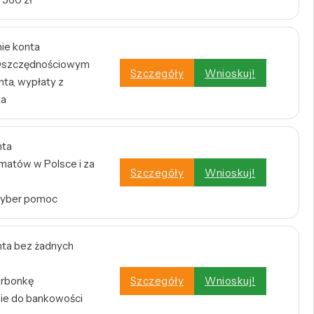
nie konta
e Oszczędnościowym
Szczegóły
Wnioskuj!
ta, wypłaty z
ta
nta
atów w Polsce i za
Szczegóły
Wnioskuj!
Cyber pomoc
ta bez żadnych
arbonkę
Szczegóły
Wnioskuj!
nie do bankowości