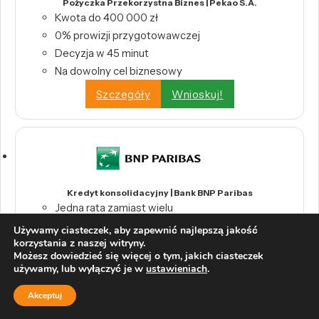
Pożyczka Przekorzystna Biznes | Pekao S.A.
Kwota do 400 000 zł
0% prowizji przygotowawczej
Decyzja w 45 minut
Na dowolny cel biznesowy
Szczegóły
Wnioskuj!
Kredyt konsolidacyjny | Bank BNP Paribas
Jedna rata zamiast wielu
Kwota od 1000 zł do 230 000 zł
Używamy ciasteczek, aby zapewnić najlepszą jakość
korzystania z naszej witryny.
0% prowizji
Możesz dowiedzieć się więcej o tym, jakich ciasteczek
Szczegóły
Wnioskuj!
używamy, lub wyłączyć je w
ustawieniach
.
Akceptuj