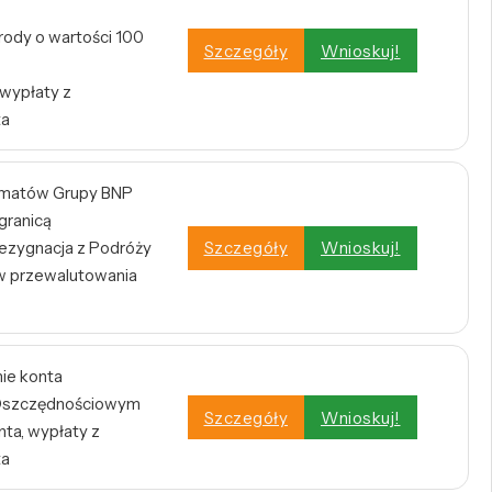
rody o wartości 100
Szczegóły
Wnioskuj!
 wypłaty z
ta
omatów Grupy BNP
 granicą
zygnacja z Podróży
Szczegóły
Wnioskuj!
w przewalutowania
nie konta
e Oszczędnościowym
Szczegóły
Wnioskuj!
ta, wypłaty z
ta