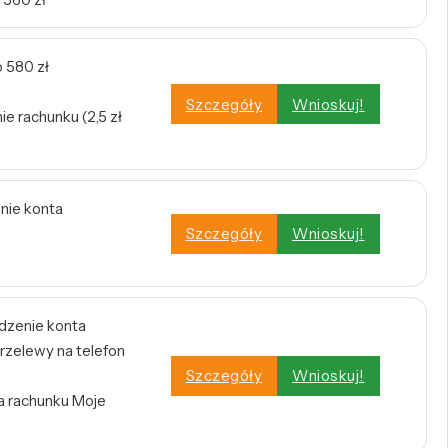
 580 zł
Szczegóły
Wnioskuj!
e rachunku (2,5 zł
enie konta
Szczegóły
Wnioskuj!
dzenie konta
rzelewy na telefon
Szczegóły
Wnioskuj!
a rachunku Moje