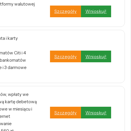
atformy walutowej
Szczegóły
Wnioskuj!
a i karty
atów Citi i 4
Szczegóły
Wnioskuj!
h bankomatów
 i 3 darmowe
tów, wpłaty we
wą kartę debetową
owe w miesiącu i
Szczegóły
Wnioskuj!
ernet
owanie
 560 zł