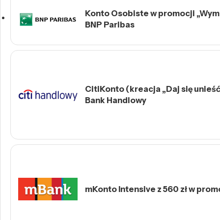
Konto Osobiste w promocji „Wymie
BNP Paribas
CitiKonto (kreacja „Daj się unieść 
Bank Handlowy
mKonto Intensive z 560 zł w prom