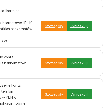
a i karta ze
internetowe i BLIK
Szczegóły
Wnioskuj!
stkich bankomatów
0 zł
ie konta
i z bankomatów
Szczegóły
Wnioskuj!
dzenie konta
 telefon
Szczegóły
Wnioskuj!
y w PLN w
plikacji mobilnej