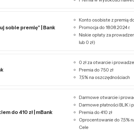
Konto osobiste z premią do
j sobie premię” | Bank
Promocja do 18.08.2024 r.
Niskie opłaty za prowadzeni
lub 0 zł)
0 zł za otwarcie i prowadz
nk
Premia do 750 zł
7,5% na oszczędnościach
Darmowe otwarcie i prowa
Darmowe płatności BLIK i p
kiem do 410 zł | mBank
Premia do 410 zł
Oprocentowanie do 7,5% n
Cele