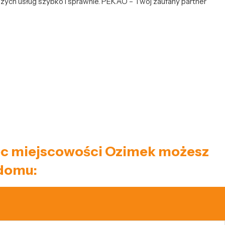
naszych usług szybko i sprawnie. PEKAO – Twój zaufany partner
niec miejscowości Ozimek możesz
 domu: