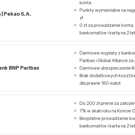
konta
Punkty wymienialne na nag
| Pekao S.A.
zł
0 zł za prowadzenie konta,
bankomatów i kartę na 2 la
Darmowe wypłaty z bank
Paribas i Global Alliance za
Bank BNP Paribas
Darmowe ubezpieczenie Re
Brak dodatkowych kosztó
dla prawie 160 walut
Do 200 zł premii za założe
7% w skali roku na Konci
Bezpłatne prowadzenie kon
bankomatów i karta na 2 la