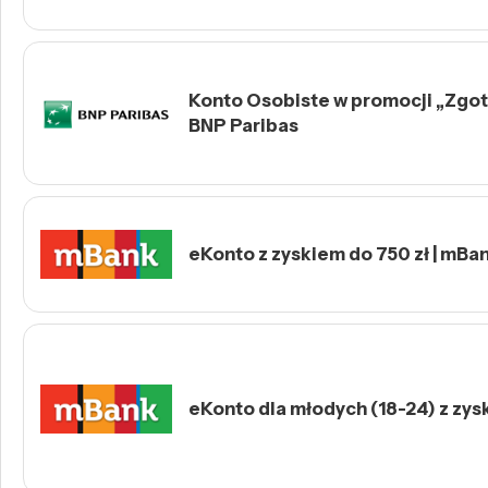
Konto Osobiste w promocji „Zgotu
BNP Paribas
eKonto z zyskiem do 750 zł | mBa
eKonto dla młodych (18-24) z zys