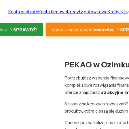
Konta osobiste
Konta firmowe
Kredyty gotówkowe
Kredyty h
Konta z mnóstewem
bonusów
! ->
SP
iste ->
SPRAWDŹ
!
PEKAO w Ozimku 
Potrzebujesz wsparcia finansow
kompleksowe rozwiązania finans
ofercie znajdziesz
atrakcyjne k
Szukasz najlepszych rozwiązań
produkty, które cieszą się dużym
Chcesz poznać bliżej naszą ofer