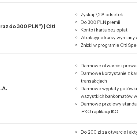
Zyskaj 7,2% odsetek
Do 300 PLN premii
raz do 300 PLN”) | Citi
Konto i karta bez opłat
Atrakcyjne kursy wymiany 
Zniżki w programie Citi Spe
Darmowe otwarcie i prowa
Darmowe korzystanie z kart
transakcjach
.A.
Darmowe wypłaty gotówki 
wszystkich bankomatów w
Darmowe przelewy standa
iPKO i aplikacji IKO
Do 200 zł za otwarcie i ak