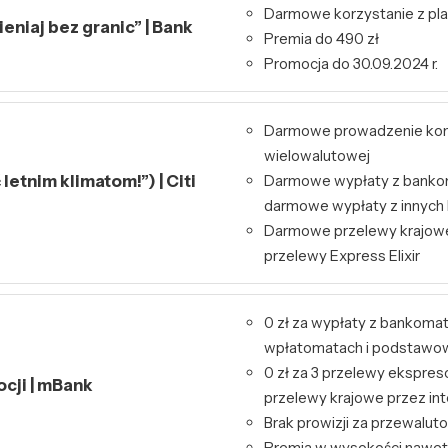
Darmowe korzystanie z pl
niaj bez granic” | Bank
Premia do 490 zł
Promocja do 30.09.2024 r.
Darmowe prowadzenie kont
wielowalutowej
letnim klimatom!”) | Citi
Darmowe wypłaty z bankom
darmowe wypłaty z innyc
Darmowe przelewy krajowe
przelewy Express Elixir
0 zł za wypłaty z bankoma
wpłatomatach i podstawo
0 zł za 3 przelewy ekspres
ocji | mBank
przelewy krajowe przez int
Brak prowizji za przewalut
Premia w wysokości nawet