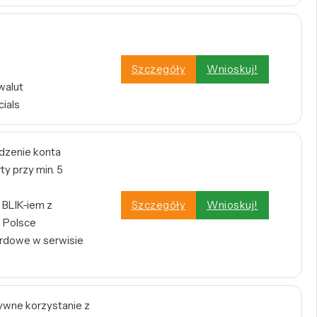
Szczegóły
Wnioskuj!
walut
cials
dzenie konta
y przy min. 5
BLIK-iem z
Szczegóły
Wnioskuj!
 Polsce
rdowe w serwisie
tywne korzystanie z