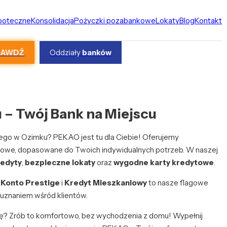
ipoteczne
Konsolidacja
Pożyczki pozabankowe
Lokaty
Blog
Kontakt
RAWDŹ
Oddziały
banków
– Twój Bank na Miejscu
ego w Ozimku? PEKAO jest tu dla Ciebie! Oferujemy
owe, dopasowane do Twoich indywidualnych potrzeb. W naszej
redyty
,
bezpieczne lokaty
oraz
wygodne karty kredytowe
.
?
Konto Prestige
i
Kredyt Mieszkaniowy
to nasze flagowe
 uznaniem wśród klientów.
tę? Zrób to komfortowo, bez wychodzenia z domu! Wypełnij