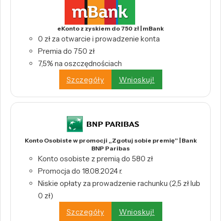
eKonto z zyskiem do 750 zł | mBank
0 zł za otwarcie i prowadzenie konta
Premia do 750 zł
7,5% na oszczędnościach
Szczegóły
Wnioskuj!
Konto Osobiste w promocji „Zgotuj sobie premię” | Bank
BNP Paribas
Konto osobiste z premią do 580 zł
Promocja do 18.08.2024 r.
Niskie opłaty za prowadzenie rachunku (2,5 zł lub
0 zł)
Szczegóły
Wnioskuj!