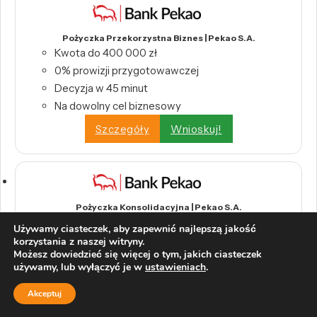
Pożyczka Przekorzystna Biznes | Pekao S.A.
Kwota do 400 000 zł
0% prowizji przygotowawczej
Decyzja w 45 minut
Na dowolny cel biznesowy
Szczegóły
Wnioskuj!
Pożyczka Konsolidacyjna | Pekao S.A.
0% prowizji
Używamy ciasteczek, aby zapewnić najlepszą jakość
Okres kredytowania do 96 miesięcy
korzystania z naszej witryny.
Możesz dowiedzieć się więcej o tym, jakich ciasteczek
Szczegóły
Wnioskuj!
używamy, lub wyłączyć je w
ustawieniach
.
Akceptuj