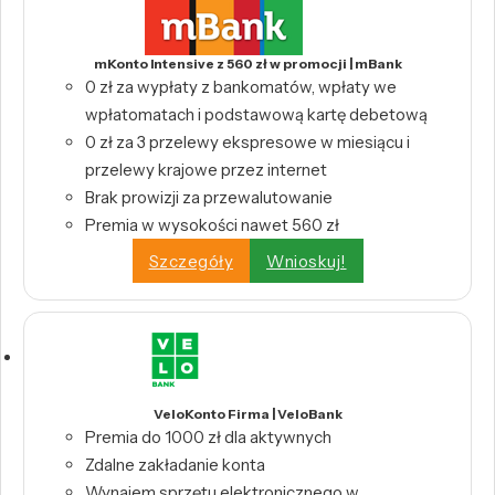
mKonto Intensive z 560 zł w promocji | mBank
0 zł za wypłaty z bankomatów, wpłaty we
wpłatomatach i podstawową kartę debetową
0 zł za 3 przelewy ekspresowe w miesiącu i
przelewy krajowe przez internet
Brak prowizji za przewalutowanie
Premia w wysokości nawet 560 zł
Szczegóły
Wnioskuj!
VeloKonto Firma | VeloBank
Premia do 1000 zł dla aktywnych
Zdalne zakładanie konta
Wynajem sprzętu elektronicznego w