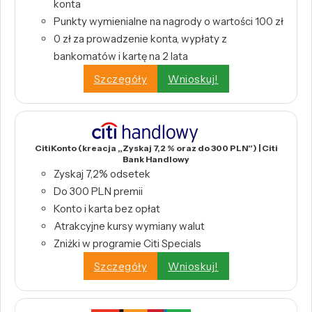
konta
Punkty wymienialne na nagrody o wartości 100 zł
0 zł za prowadzenie konta, wypłaty z
bankomatów i kartę na 2 lata
Szczegóły
Wnioskuj!
CitiKonto (kreacja „Zyskaj 7,2 % oraz do 300 PLN”) | Citi
Bank Handlowy
Zyskaj 7,2% odsetek
Do 300 PLN premii
Konto i karta bez opłat
Atrakcyjne kursy wymiany walut
Zniżki w programie Citi Specials
Szczegóły
Wnioskuj!