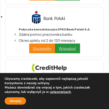
Pożyczka konsolidacyjna | PKO Bank Polski S.A.
Zdalna pomoc pracownika banku
Okres spłaty od 2 do 120 miesięcy
Szczegóły
Wnioskuj!
Używamy ciasteczek, aby zapewnić najlepszą jakość
Konsolidacja kredytów i pożyczek | CreditHelp
korzystania z naszej witryny.
Połącz wszystkie swoje kredyty w jedną,
Możesz dowiedzieć się więcej o tym, jakich ciasteczek
wygodną ratę.
używamy, lub wyłączyć je w
ustawieniach
.
Odbierz swoje pieniądze z tytułu nadpłat
Akceptuj
bankowych.