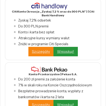
CitiKonto (kreacja „Zyskaj 7,2 % oraz do 300 PLN”) | Citi
Bank Handlowy
Zyskaj 7,2% odsetek
Do 300 PLN premii
Konto i karta bez opłat
Atrakcyjne kursy wymiany walut
Zniżki w programie Citi Specials
Szczegóły
Wnioskuj!
Konto Przekorzystne | Pekao S.A.
Do 200 zł premii za założenie konta
7% w skali roku na Koncie Oszczędnościowym
Bezpłatne prowadzenie konta, wypłaty z
bankomatów i karta na 2 lata
Szczegóły
Wnioskuj!