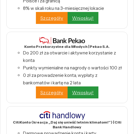
Polsce i za granicą
8% w skali roku na 3-miesięcznej lokacie
Szczegóły
Wnioskuj!
Konto Przekorzystne dla Młodych | Pekao S.A.
Do 200 zł za otwarcie i aktywne korzystanie z
konta
Punkty wymienialne na nagrody o wartości 100 zł
0 zł za prowadzenie konta, wypłaty z
bankomatów i kartę na 2 lata
Szczegóły
Wnioskuj!
CitiKonto (kreacja „Daj się unieść letnim klimatom!”) | Citi
Bank Handlowy
Darmowe prowadzenie konta i karty